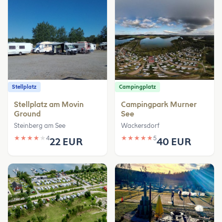
Stellplatz
Campingplatz
Stellplatz am Movin
Campingpark Murner
Ground
See
Steinberg am See
Wackersdorf
★
★
★
★
★
4
★
★
★
★
★
5
22 EUR
40 EUR