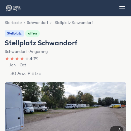
Startseite
›
Schwandorf
›
Stellplatz Schwandorf
offen
Stellplatz
Stellplatz Schwandorf
Schwandorf · Angerring
★
★
★
★
★
4
(19)
Jan – Oct
30 Anz. Plätze
8