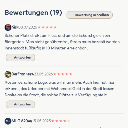
Bewertungen (19)
Bewertung schreiben
Kirk
08.07.2026
★
★
★
★
★
Schöner Platz direkt am Fluss und um die Ecke ist gleich ein
Biergarten. Man steht gebührenfrei, Strom muss bezahlt werden.
Innenstadt fußläufig in 10 Minuten erreichbar. .
Antworten
DerFranke
23.05.2026
★
★
★
★
★
Kostenlos, schöne Lage, was will man mehr. Auch hier hat man
erkannt, das Urlauber mit Wohnmobil Geld in der Stadt lassen.
Danke an die Stadt, die solche Plätze zur Verfügung stellt.
Antworten
ML-T 620
15.05.2025
★
★
★
★
★
ML