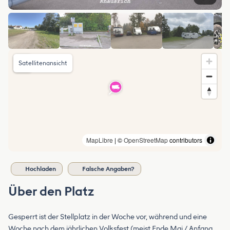
Satellitenansicht
MapLibre
| ©
OpenStreetMap
contributors
Hochladen
Falsche Angaben?
Über den Platz
Gesperrt ist der Stellplatz in der Woche vor, während und eine
Woche nach dem jährlichen Volksfest (meist Ende Mai / Anfang