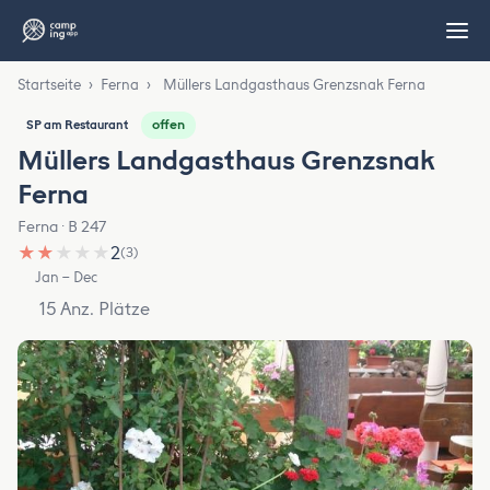
Startseite
›
Ferna
›
Müllers Landgasthaus Grenzsnak Ferna
offen
SP am Restaurant
Müllers Landgasthaus Grenzsnak
Ferna
Ferna · B 247
★
★
★
★
★
2
(3)
Jan – Dec
15 Anz. Plätze