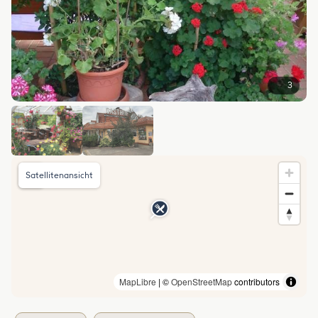
3
Satellitenansicht
MapLibre
| ©
OpenStreetMap
contributors