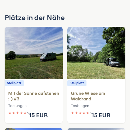
Plätze in der Nähe
Stellplatz
Stellplatz
Mit der Sonne aufstehen
Grüne Wiese am
:-) #3
Waldrand
Tastungen
Tastungen
★
★
★
★
★
5
★
★
★
★
★
5
15 EUR
15 EUR