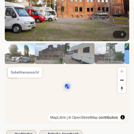
6
Satellitenansicht
MapLibre
| ©
OpenStreetMap
contributors