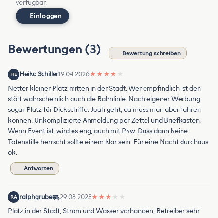
verfügbar.
Einloggen
Bewertungen (3)
Bewertung schreiben
Heiko Schiller
19.04.2026
★
★
★
★
★
HE
Netter kleiner Platz mitten in der Stadt. Wer empfindlich ist den
stört wahrscheinlich auch die Bahnlinie. Nach eigener Werbung
sogar Platz für Dickschiffe. Joah geht, da muss man aber fahren
können. Unkomplizierte Anmeldung per Zettel und Briefkasten.
Wenn Event ist, wird es eng, auch mit Pkw. Dass dann keine
Totenstille herrscht sollte einem klar sein. Für eine Nacht durchaus
ok.
Antworten
ralphgrube
29.08.2023
★
★
★
★
★
RA
Platz in der Stadt, Strom und Wasser vorhanden, Betreiber sehr