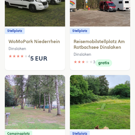
Stellplatz
Stellplatz
WoMoPark Niederrhein
Reisemobilstellplatz Am
Rotbachsee Dinslaken
Dinslaken
Dinslaken
★
★
★
★
★
4
5 EUR
★
★
★
★
★
3
gratis
Campingplatz
Stellplatz