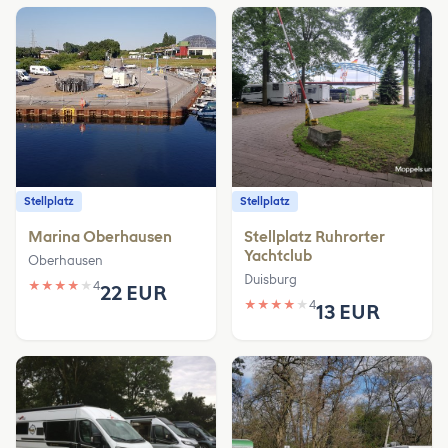
Stellplatz
Stellplatz
Marina Oberhausen
Stellplatz Ruhrorter
Yachtclub
Oberhausen
Duisburg
★
★
★
★
★
4
22 EUR
★
★
★
★
★
4
13 EUR