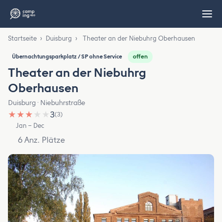
Startseite
›
Duisburg
›
Theater an der Niebuhrg Oberhausen
offen
Übernachtungsparkplatz / SP ohne Service
Theater an der Niebuhrg
Oberhausen
Duisburg · Niebuhrstraße
★
★
★
★
★
3
(3)
Jan – Dec
6 Anz. Plätze