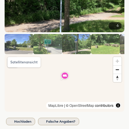
6
Satellitenansicht
MapLibre
| ©
OpenStreetMap
contributors
Hochladen
Falsche Angaben?