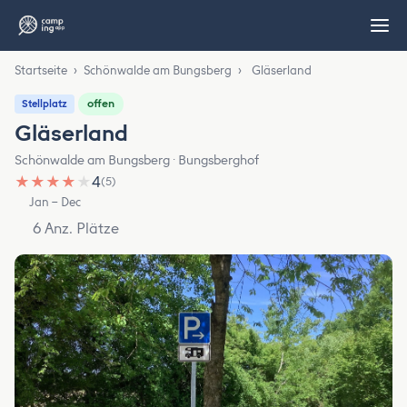
Startseite
›
Schönwalde am Bungsberg
›
Gläserland
offen
Stellplatz
Gläserland
Schönwalde am Bungsberg · Bungsberghof
★
★
★
★
★
4
(5)
Jan – Dec
6 Anz. Plätze