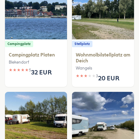
Campingplatz
Stellplatz
Campingplatz Platen
Wohnmolbilstellplatz am
Deich
Blekendorf
Wangels
★
★
★
★
★
5
32 EUR
★
★
★
★
★
3
20 EUR