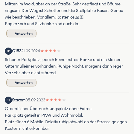
Mitten im Wald, aber an der Straße. Sehr gepflegt und Bäume
ringsum. Der Weg ist Schotter und die Stellplätze Rasen. Genau
wie beschrieben. Vor allem, kostenlos 🙏🏻
Papierkorb und Sitzbänke sind auch da.
Antworten
Q153
21.09.2024
★
★
★
★
★
Q1
Schöner Parkplatz, jedoch keine extras. Bänke und ein kleiner
Gittermülleimer vorhanden. Ruhige Nacht, morgens dann reger
Verkehr, aber nicht störend.
Antworten
Stacom
05.09.2023
★
★
★
★
★
ST
Ordentlicher Übernachtungsplatz ohne Extras.
Parkplatz geteilt in PKW und Wohnmobil.
Platz für ca 6 Mobile. Relativ ruhig obwohl an der Strasse gelegen.
Kosten nicht erkennbar