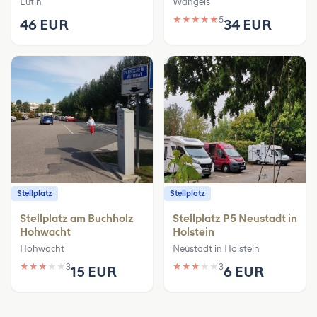
Eutin
Wangels
★
★
★
★
★
5
46 EUR
34 EUR
Stellplatz
Stellplatz
Stellplatz am Buchholz
Stellplatz P5 Neustadt in
Hohwacht
Holstein
Hohwacht
Neustadt in Holstein
★
★
★
★
★
3
★
★
★
★
★
3
15 EUR
6 EUR