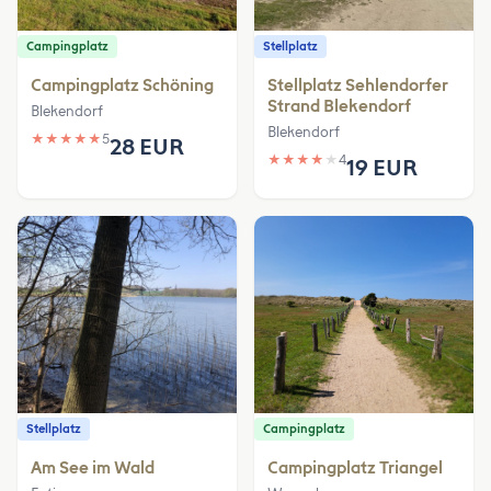
Campingplatz
Stellplatz
Campingplatz Schöning
Stellplatz Sehlendorfer
Strand Blekendorf
Blekendorf
Blekendorf
★
★
★
★
★
5
28 EUR
★
★
★
★
★
4
19 EUR
Stellplatz
Campingplatz
Am See im Wald
Campingplatz Triangel