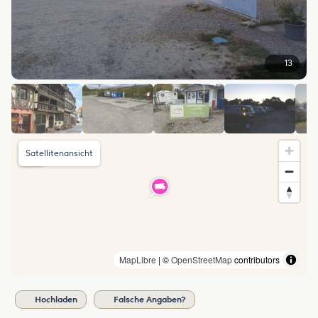
13
Satellitenansicht
MapLibre
| ©
OpenStreetMap
contributors
Hochladen
Falsche Angaben?