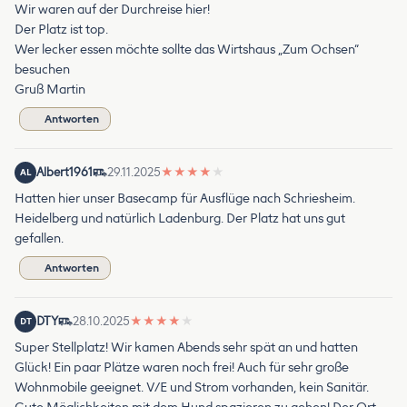
Wir waren auf der Durchreise hier!
Der Platz ist top.
Wer lecker essen möchte sollte das Wirtshaus „Zum Ochsen“
besuchen
Gruß Martin
Antworten
Albert1961
29.11.2025
★
★
★
★
★
AL
Hatten hier unser Basecamp für Ausflüge nach Schriesheim.
Heidelberg und natürlich Ladenburg. Der Platz hat uns gut
gefallen.
Antworten
DTY
28.10.2025
★
★
★
★
★
DT
Super Stellplatz! Wir kamen Abends sehr spät an und hatten
Glück! Ein paar Plätze waren noch frei! Auch für sehr große
Wohnmobile geeignet. V/E und Strom vorhanden, kein Sanitär.