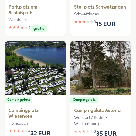
Parkplatz am
Stellplatz Schwetzingen
Schloßpark
Schwetzingen
Weinheim
★
★
★
★
★
3
15 EUR
★
★
★
★
★
4
gratis
Campingplatz
Campingplatz
Campingplatz
Campingplatz Astoria
Wiesensee
Walldorf / Baden-
Hemsbach
Württemberg
★
★
★
★
★
4
★
★
★
★
★
3
32 EUR
35 EUR