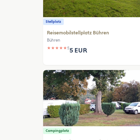
Stellplatz
Reisemobilstellplatz Bühren
Bühren
★
★
★
★
★
5
5 EUR
Campingplatz