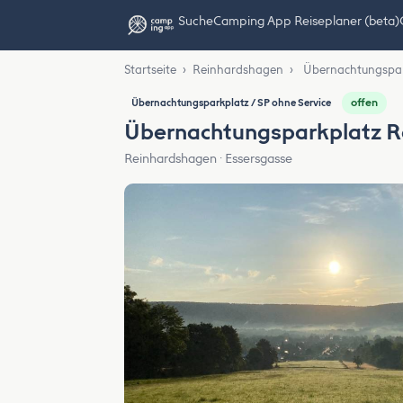
Suche
Camping App Reiseplaner (beta)
Startseite
›
Reinhardshagen
›
Übernachtungspar
offen
Übernachtungsparkplatz / SP ohne Service
Übernachtungsparkplatz 
Reinhardshagen · Essersgasse