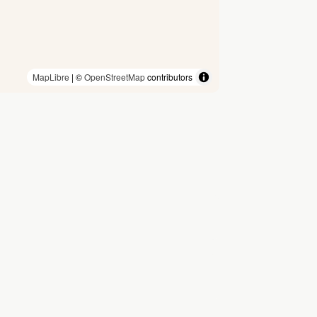
MapLibre
| ©
OpenStreetMap
contributors