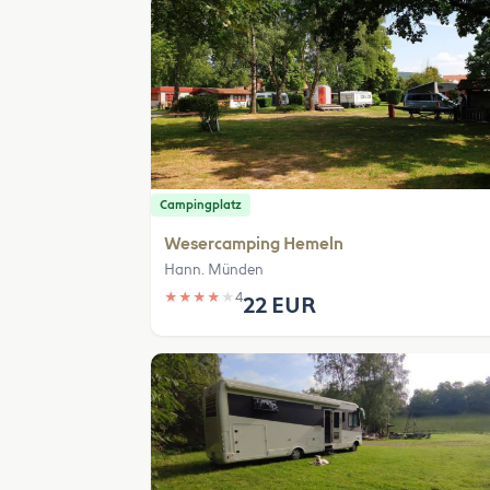
Campingplatz
Wesercamping Hemeln
Hann. Münden
★
★
★
★
★
4
22 EUR