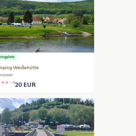
ingplatz
mping Weißehütte
rweser
★
★
★
★
4
20 EUR