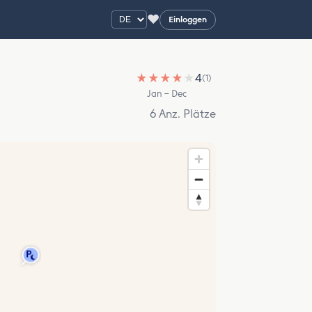
♥
Einloggen
★
★
★
★
★
4
(1)
Jan – Dec
6 Anz. Plätze