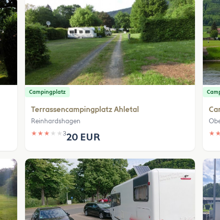
Campingplatz
Camp
Terrassencampingplatz Ahletal
Ca
Reinhardshagen
Obe
★
★
★
★
★
3
★
20 EUR