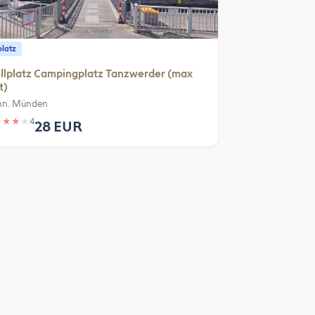
platz
llplatz Campingplatz Tanzwerder (max
t)
n. Münden
★
★
★
★
4
28 EUR