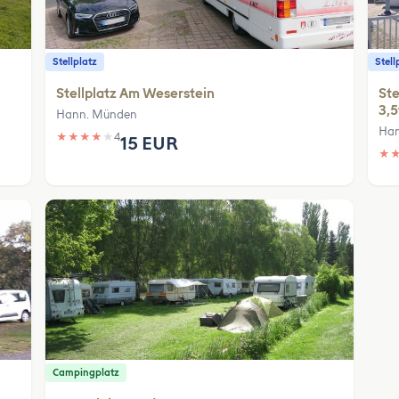
Stellplatz
Stell
Stellplatz Am Weserstein
Ste
3,5
Hann. Münden
Han
★
★
★
★
★
4
15 EUR
★
Campingplatz