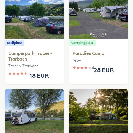
Stellplatz
Campingplatz
Camperpark Traben-
Paradies Camp
Trarbach
Kröv
Traben-Trarbach
★
★
★
★
★
4
28 EUR
★
★
★
★
★
5
18 EUR