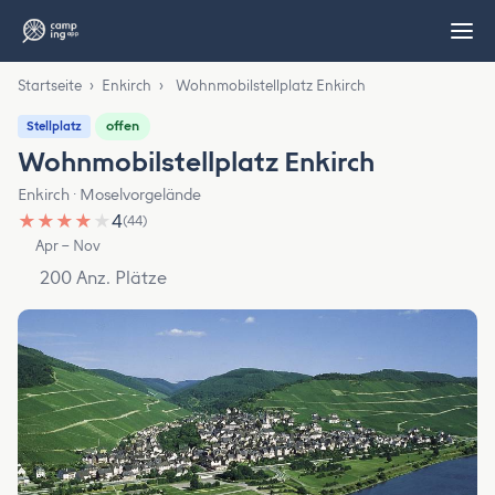
Startseite
›
Enkirch
›
Wohnmobilstellplatz Enkirch
offen
Stellplatz
Wohnmobilstellplatz Enkirch
Enkirch · Moselvorgelände
★
★
★
★
★
4
(44)
Apr – Nov
200 Anz. Plätze