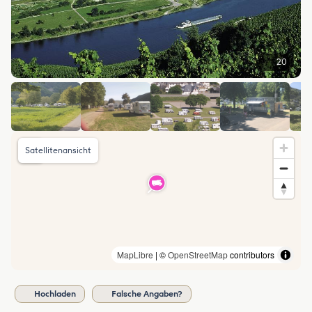
20
Satellitenansicht
MapLibre
| ©
OpenStreetMap
contributors
Hochladen
Falsche Angaben?