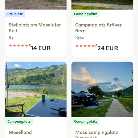
Stellplatz
Campingplatz
Stellplatz am Moselufer
Campingplatz Kröver
Reil
Berg
Reil
Kröv
★
★
★
★
★
5
★
★
★
★
★
5
14 EUR
24 EUR
Campingplatz
Campingplatz
Moselland
Moselcampingplatz