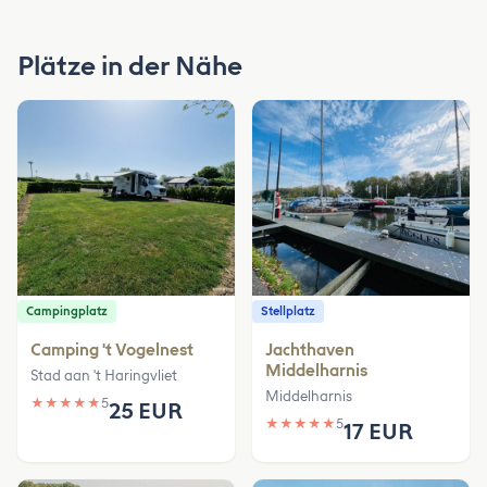
Plätze in der Nähe
Campingplatz
Stellplatz
Camping 't Vogelnest
Jachthaven
Middelharnis
Stad aan 't Haringvliet
Middelharnis
★
★
★
★
★
5
25 EUR
★
★
★
★
★
5
17 EUR