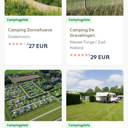
Campingplatz
Campingplatz
Camping Zonnehoeve
Camping De
Grevelingen
Oudenhoorn
Nieuwe-Tonge / Zuid-
★
★
★
★
★
4
27 EUR
Holland
★
★
★
★
★
5
29 EUR
Campingplatz
Campingplatz