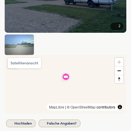
2
Satellitenansicht
MapLibre
| ©
OpenStreetMap
contributors
Hochladen
Falsche Angaben?