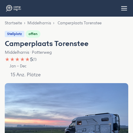
Startseite
›
Middelharnis
›
Camperplaats Torenstee
offen
Stellplatz
Camperplaats Torenstee
Middelharnis · Potterweg
★
★
★
★
★
5
(1)
Jan – Dec
15 Anz. Plätze