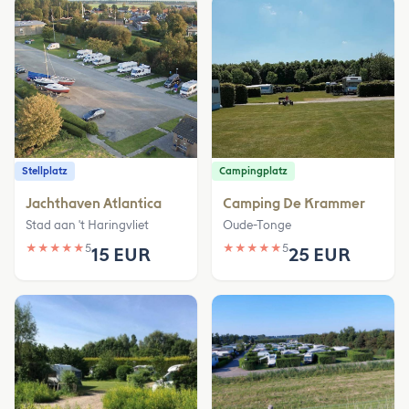
Stellplatz
Campingplatz
Jachthaven Atlantica
Camping De Krammer
Stad aan 't Haringvliet
Oude-Tonge
★
★
★
★
★
5
★
★
★
★
★
5
15 EUR
25 EUR