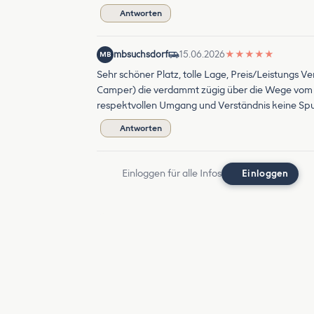
Antworten
mbsuchsdorf
15.06.2026
★
★
★
★
★
MB
Sehr schöner Platz, tolle Lage, Preis/Leistungs Ve
Camper) die verdammt zügig über die Wege vom 
respektvollen Umgang und Verständnis keine Spu
Antworten
Einloggen für alle Infos
Einloggen