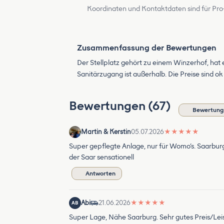
Koordinaten und Kontaktdaten sind für Pro
Zusammenfassung der Bewertungen
Der Stellplatz gehört zu einem Winzerhof, hat 
Sanitärzugang ist außerhalb. Die Preise sind ok 
Bewertungen (67)
Bewertung
Martin & Kerstin
05.07.2026
★
★
★
★
★
Super gepflegte Anlage, nur für Womo‘s. Saarburg f
der Saar sensationell
Antworten
Abi
21.06.2026
★
★
★
★
★
AB
Super Lage, Nähe Saarburg. Sehr gutes Preis/Lei