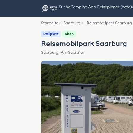
Suche
Camping App Reiseplaner (beta)
Startseite
›
Saarburg
›
Reisemobilpark Saarburg
offen
Stellplatz
Reisemobilpark Saarburg
Saarburg · Am Saarufer