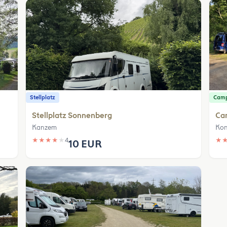
Stellplatz
Camp
Stellplatz Sonnenberg
Ca
Kanzem
Kon
★
★
★
★
★
4
★
10 EUR