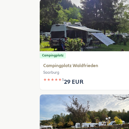
Campingplatz
Campingplatz Waldfrieden
Saarburg
★
★
★
★
★
5
29 EUR