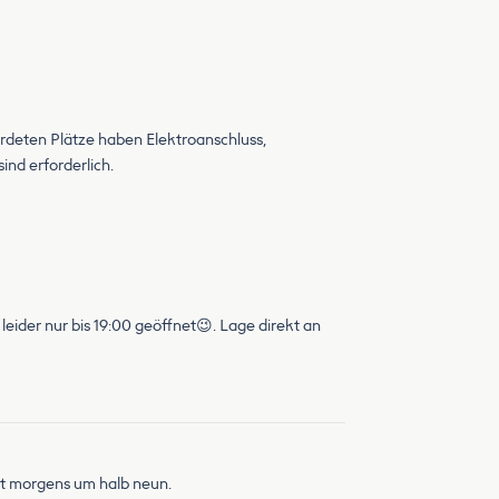
hardeten Plätze haben Elektroanschluss,
ind erforderlich.
leider nur bis 19:00 geöffnet😉. Lage direkt an
mt morgens um halb neun.