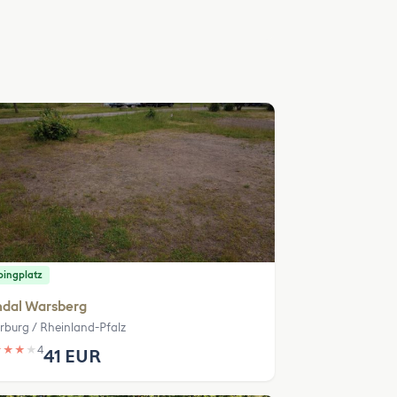
ingplatz
ndal Warsberg
rburg / Rheinland-Pfalz
★
★
★
★
4
41 EUR