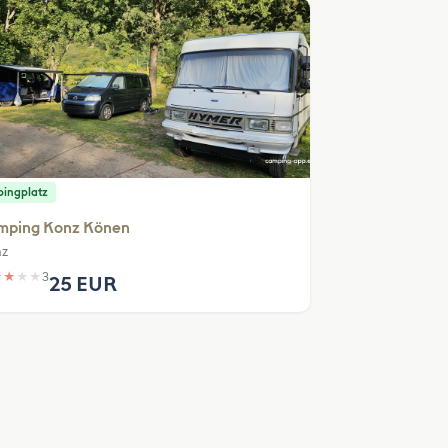
ingplatz
mping Konz Könen
z
★
★
★
★
3
25 EUR