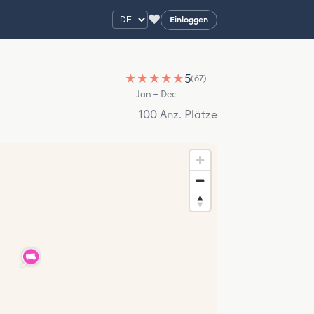
♥
Einloggen
★
★
★
★
★
5
(67)
Jan – Dec
100 Anz. Plätze