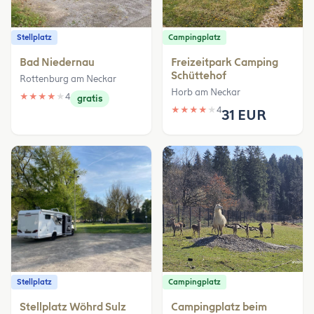
Stellplatz
Campingplatz
Bad Niedernau
Freizeitpark Camping
Schüttehof
Rottenburg am Neckar
Horb am Neckar
★
★
★
★
★
4
gratis
★
★
★
★
★
4
31 EUR
Stellplatz
Campingplatz
Stellplatz Wöhrd Sulz
Campingplatz beim