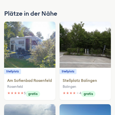
Plätze in der Nähe
Stellplatz
Stellplatz
Am Sofienbad Rosenfeld
Stellplatz Balingen
Rosenfeld
Balingen
★
★
★
★
★
5
★
★
★
★
★
4
gratis
gratis