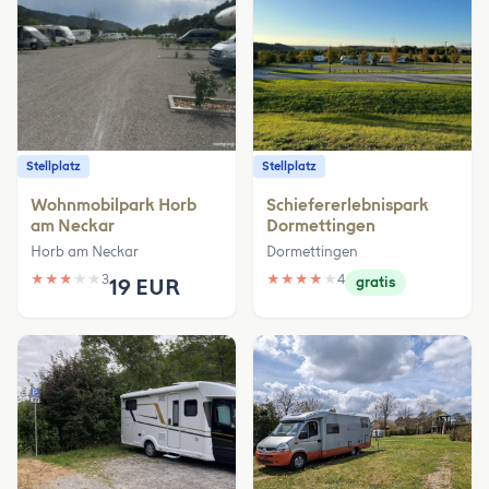
Stellplatz
Stellplatz
Wohnmobilpark Horb
Schiefererlebnispark
am Neckar
Dormettingen
Horb am Neckar
Dormettingen
★
★
★
★
★
3
★
★
★
★
★
4
19 EUR
gratis