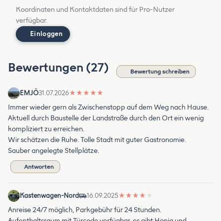
Koordinaten und Kontaktdaten sind für Pro-Nutzer
verfügbar.
Einloggen
Bewertungen (27)
Bewertung schreiben
EMJÖ
31.07.2026
★
★
★
★
★
Immer wieder gern als Zwischenstopp auf dem Weg nach Hause.
Aktuell durch Baustelle der Landstraße durch den Ort ein wenig
kompliziert zu erreichen.
Wir schätzen die Ruhe. Tolle Stadt mit guter Gastronomie.
Sauber angelegte Stellplätze.
Antworten
Kastenwagen-Nord
16.09.2025
★
★
★
★
★
Anreise 24/7 möglich, Parkgebühr für 24 Stunden.
Aufenthaltsraum mit Türcode verfügbar, es gibt Honig und