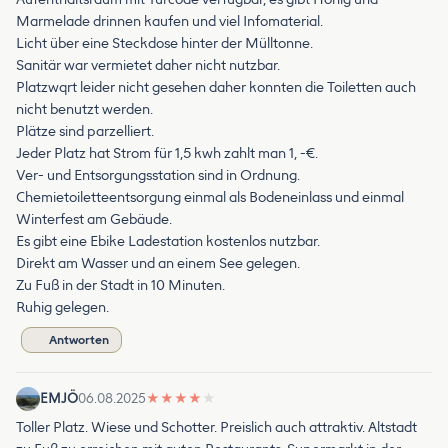
Marmelade drinnen kaufen und viel Infomaterial.
Licht über eine Steckdose hinter der Mülltonne.
Sanitär war vermietet daher nicht nutzbar.
Platzwqrt leider nicht gesehen daher konnten die Toiletten auch
nicht benutzt werden.
Plätze sind parzelliert.
Jeder Platz hat Strom für 1,5 kwh zahlt man 1, -€.
Ver- und Entsorgungsstation sind in Ordnung.
Chemietoiletteentsorgung einmal als Bodeneinlass und einmal
Winterfest am Gebäude.
Es gibt eine Ebike Ladestation kostenlos nutzbar.
Direkt am Wasser und an einem See gelegen.
Zu Fuß in der Stadt in 10 Minuten.
Ruhig gelegen.
Antworten
EMJÖ
06.08.2025
★
★
★
★
★
Toller Platz. Wiese und Schotter. Preislich auch attraktiv. Altstadt