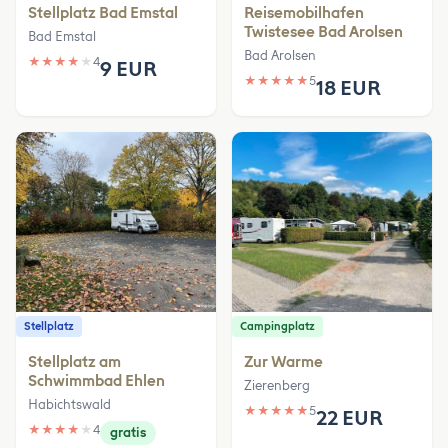
Stellplatz Bad Emstal
Reisemobilhafen
Twistesee Bad Arolsen
Bad Emstal
Bad Arolsen
★
★
★
★
★
4
9 EUR
★
★
★
★
★
5
18 EUR
Stellplatz
Campingplatz
Stellplatz am
Zur Warme
Schwimmbad Ehlen
Zierenberg
Habichtswald
★
★
★
★
★
5
22 EUR
★
★
★
★
★
4
gratis