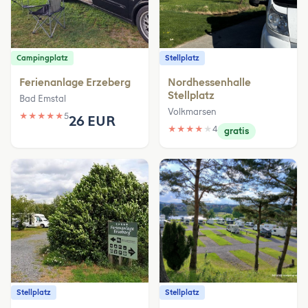
Campingplatz
Stellplatz
Ferienanlage Erzeberg
Nordhessenhalle
Stellplatz
Bad Emstal
Volkmarsen
★
★
★
★
★
5
26 EUR
★
★
★
★
★
4
gratis
Stellplatz
Stellplatz