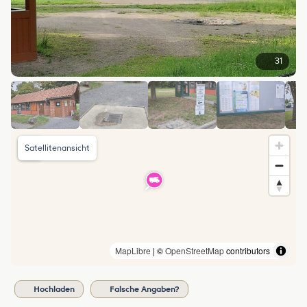
31
Satellitenansicht
MapLibre
| ©
OpenStreetMap
contributors
Hochladen
Falsche Angaben?