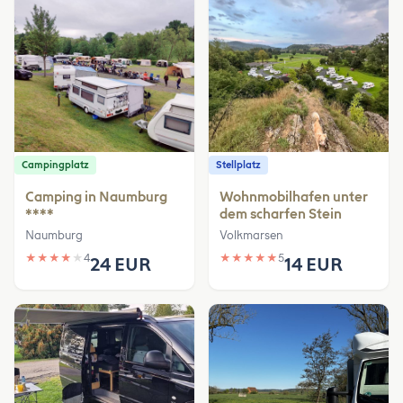
Campingplatz
Stellplatz
Camping in Naumburg
Wohnmobilhafen unter
****
dem scharfen Stein
Naumburg
Volkmarsen
★
★
★
★
★
4
★
★
★
★
★
5
24 EUR
14 EUR