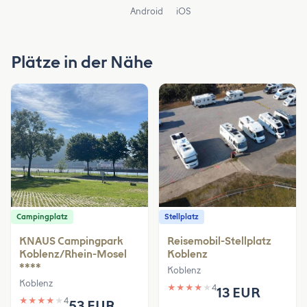
Android
iOS
Plätze in der Nähe
Campingplatz
Stellplatz
KNAUS Campingpark
Reisemobil-Stellplatz
Koblenz/Rhein-Mosel
Koblenz
****
Koblenz
Koblenz
★
★
★
★
★
4
13 EUR
★
★
★
★
★
4
53 EUR