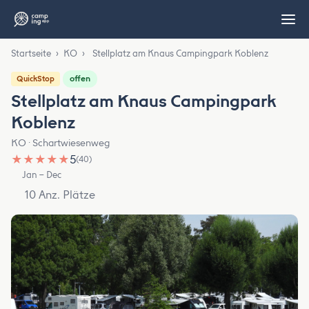
Startseite
›
KO
›
Stellplatz am Knaus Campingpark Koblenz
offen
QuickStop
Stellplatz am Knaus Campingpark
Koblenz
KO · Schartwiesenweg
★
★
★
★
★
5
(40)
Jan – Dec
10 Anz. Plätze