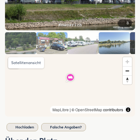
8
Satellitenansicht
MapLibre
| ©
OpenStreetMap
contributors
Hochladen
Falsche Angaben?