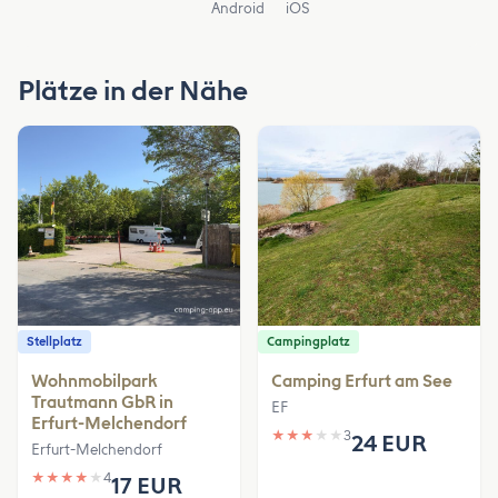
Android
iOS
Plätze in der Nähe
Stellplatz
Campingplatz
Wohnmobilpark
Camping Erfurt am See
Trautmann GbR in
EF
Erfurt-Melchendorf
★
★
★
★
★
3
24 EUR
Erfurt-Melchendorf
★
★
★
★
★
4
17 EUR