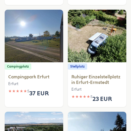
Campingplatz
Stellplatz
Campingpark Erfurt
Ruhiger Einzelstellplatz
in Erfurt-Ermstedt
Erfurt
Erfurt
★
★
★
★
★
5
37 EUR
★
★
★
★
★
5
23 EUR