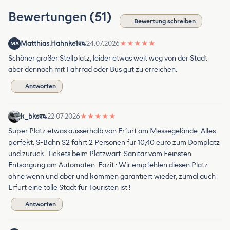
Bewertungen (51)
Bewertung schreiben
Matthias.Hahnke1
24.07.2026
★
★
★
★
★
MA
Schöner großer Stellplatz, leider etwas weit weg von der Stadt
aber dennoch mit Fahrrad oder Bus gut zu erreichen.
Antworten
k_bks
22.07.2026
★
★
★
★
★
Super Platz etwas ausserhalb von Erfurt am Messegelände. Alles
perfekt. S-Bahn S2 fährt 2 Personen für 10,40 euro zum Domplatz
und zurück. Tickets beim Platzwart. Sanitär vom Feinsten.
Entsorgung am Automaten. Fazit : Wir empfehlen diesen Platz
ohne wenn und aber und kommen garantiert wieder, zumal auch
Erfurt eine tolle Stadt für Touristen ist !
Antworten