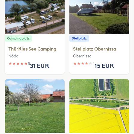
Campingplatz
Stellplatz
ThürKies See Camping
Stellplatz Obernissa
Nöda
Obernissa
★
★
★
★
★
5
★
★
★
★
★
4
31 EUR
15 EUR