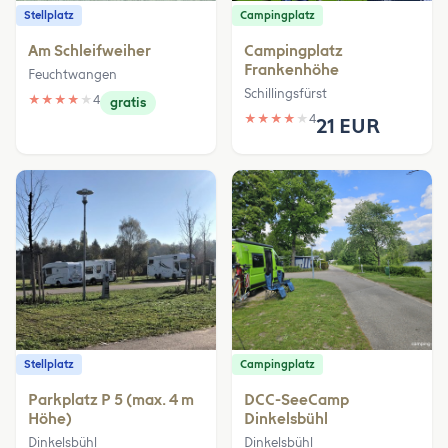
Stellplatz
Campingplatz
Am Schleifweiher
Campingplatz
Frankenhöhe
Feuchtwangen
Schillingsfürst
★
★
★
★
★
4
gratis
★
★
★
★
★
4
21 EUR
Stellplatz
Campingplatz
Parkplatz P 5 (max. 4 m
DCC-SeeCamp
Höhe)
Dinkelsbühl
Dinkelsbühl
Dinkelsbühl