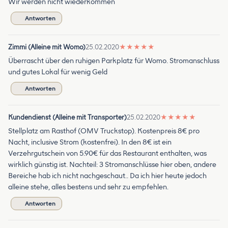
Wir werden nicht wiederkommen
Antworten
Zimmi (Alleine mit Womo)
25.02.2020
★
★
★
★
★
Überrascht über den ruhigen Parkplatz für Womo. Stromanschluss
und gutes Lokal für wenig Geld
Antworten
Kundendienst (Alleine mit Transporter)
25.02.2020
★
★
★
★
★
Stellplatz am Rasthof (OMV Truckstop). Kostenpreis 8€ pro
Nacht, inclusive Strom (kostenfrei). In den 8€ ist ein
Verzehrgutschein von 5.90€ für das Restaurant enthalten, was
wirklich günstig ist. Nachteil: 3 Stromanschlüsse hier oben, andere
Bereiche hab ich nicht nachgeschaut.. Da ich hier heute jedoch
alleine stehe, alles bestens und sehr zu empfehlen.
Antworten