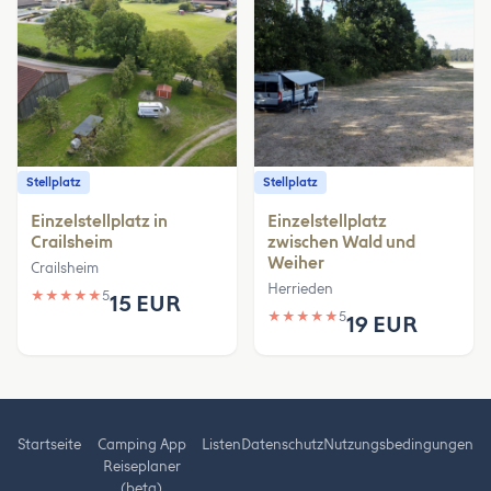
Stellplatz
Stellplatz
Einzelstellplatz in
Einzelstellplatz
Crailsheim
zwischen Wald und
Weiher
Crailsheim
Herrieden
★
★
★
★
★
5
15 EUR
★
★
★
★
★
5
19 EUR
Startseite
Camping App
Listen
Datenschutz
Nutzungsbedingungen
Reiseplaner
(beta)