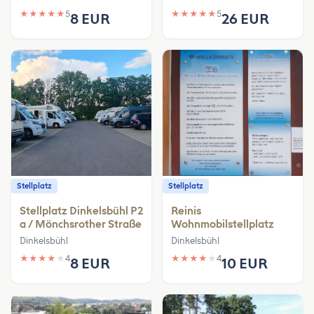
★
★
★
★
★
5
★
★
★
★
★
5
8 EUR
26 EUR
Stellplatz
Stellplatz
Stellplatz Dinkelsbühl P2
Reinis
a / Mönchsrother Straße
Wohnmobilstellplatz
Dinkelsbühl
Dinkelsbühl
★
★
★
★
★
4
★
★
★
★
★
4
8 EUR
10 EUR