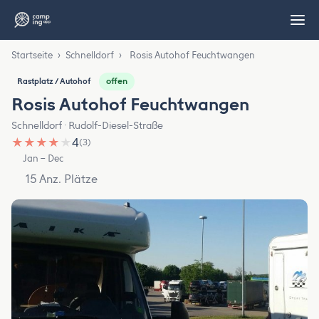
Startseite
›
Schnelldorf
›
Rosis Autohof Feuchtwangen
offen
Rastplatz / Autohof
Rosis Autohof Feuchtwangen
Schnelldorf · Rudolf-Diesel-Straße
★
★
★
★
★
4
(3)
Jan – Dec
15 Anz. Plätze