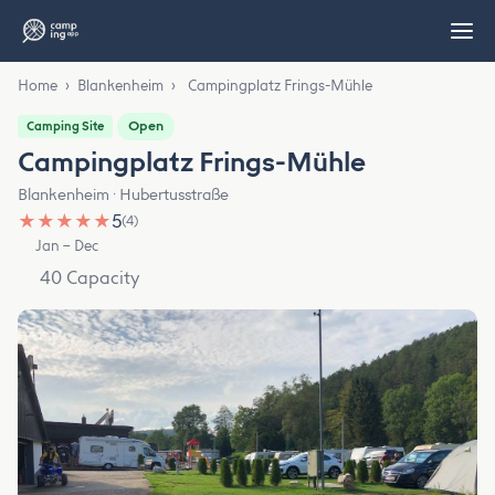
Home
›
Blankenheim
›
Campingplatz Frings-Mühle
Open
Camping Site
Campingplatz Frings-Mühle
Blankenheim · Hubertusstraße
★
★
★
★
★
5
(4)
Jan – Dec
40 Capacity