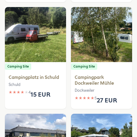
Camping Site
Camping Site
Campingplatz in Schuld
Campingpark
Dockweiler Mühle
Schuld
Dockweiler
★
★
★
★
★
4
15 EUR
★
★
★
★
★
5
27 EUR