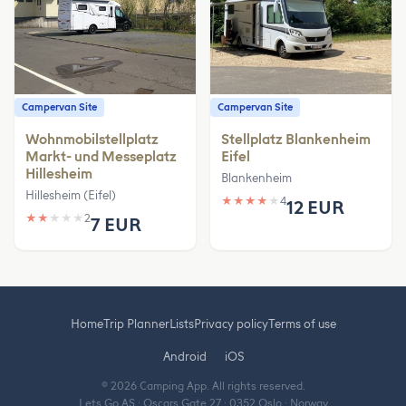
Campervan Site
Campervan Site
Wohnmobilstellplatz
Stellplatz Blankenheim
Markt- und Messeplatz
Eifel
Hillesheim
Blankenheim
Hillesheim (Eifel)
★
★
★
★
★
4
12 EUR
★
★
★
★
★
2
7 EUR
Home
Trip Planner
Lists
Privacy policy
Terms of use
Android
iOS
© 2026 Camping App. All rights reserved.
Lets Go AS · Oscars Gate 27 · 0352 Oslo · Norway