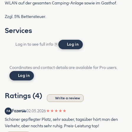
WLAN auf der gesamten Camping-Anlage sowie im Gasthof.
Zzgl. 5% Bettensteuer.
Services
Log in to see full info
Log in
?
Coordinates and contact details are available for Pro users.
Log in
Ratings (4)
Write a review
Fazer
02.05.2026
★
★
★
★
★
FA
Schöner gepflegter Platz, sehr sauber, tagsüber hört man den
Verkehr, aber nachts sehr ruhig. Preis-Leistung top!