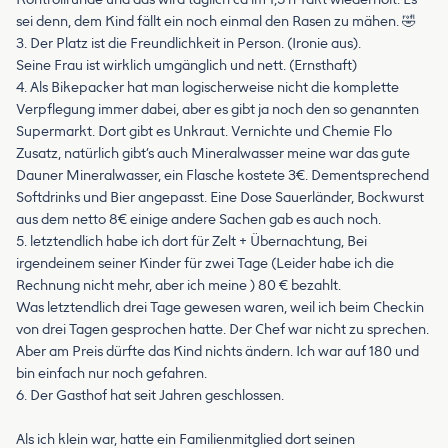
sei denn, dem Kind fällt ein noch einmal den Rasen zu mähen. 🤣
3. Der Platz ist die Freundlichkeit in Person. (Ironie aus).
Seine Frau ist wirklich umgänglich und nett. (Ernsthaft)
4. Als Bikepacker hat man logischerweise nicht die komplette
Verpflegung immer dabei, aber es gibt ja noch den so genannten
Supermarkt. Dort gibt es Unkraut. Vernichte und Chemie Flo
Zusatz, natürlich gibt’s auch Mineralwasser meine war das gute
Dauner Mineralwasser, ein Flasche kostete 3€. Dementsprechend
Softdrinks und Bier angepasst. Eine Dose Sauerländer, Bockwurst
aus dem netto 8€ einige andere Sachen gab es auch noch.
5. letztendlich habe ich dort für Zelt + Übernachtung, Bei
irgendeinem seiner Kinder für zwei Tage (Leider habe ich die
Rechnung nicht mehr, aber ich meine ) 80 € bezahlt.
Was letztendlich drei Tage gewesen waren, weil ich beim Checkin
von drei Tagen gesprochen hatte. Der Chef war nicht zu sprechen.
Aber am Preis dürfte das Kind nichts ändern. Ich war auf 180 und
bin einfach nur noch gefahren.
6. Der Gasthof hat seit Jahren geschlossen.
Als ich klein war, hatte ein Familienmitglied dort seinen