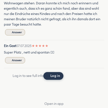
Wohnwagen stehen. Daran konnte ich mich noch erinnern und
eigentlich auch, dass ich es ganz schön fand, aber das sind wohl
nur die Eindrücke eines Kindes und nach den Preisen hatte ich
meinen Bruder natürlich nicht gefragt, als ich ihn damals dort ein
paar Tage besucht hatte.
Answer
Ein Gast
07.07.2025
★
★
★
★
★
Super Platz , nett und spontan 👍🏻
Answer
Log in to see full info
Log in
Open in app