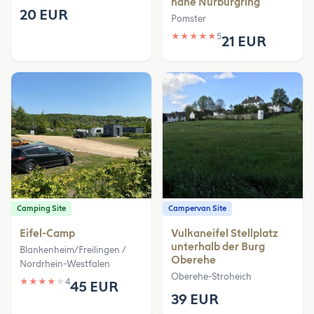
nähe Nürburgring
20 EUR
Pomster
★
★
★
★
★
5
21 EUR
Camping Site
Campervan Site
Eifel-Camp
Vulkaneifel Stellplatz
unterhalb der Burg
Blankenheim/Freilingen /
Oberehe
Nordrhein-Westfalen
Oberehe-Stroheich
★
★
★
★
★
4
45 EUR
39 EUR