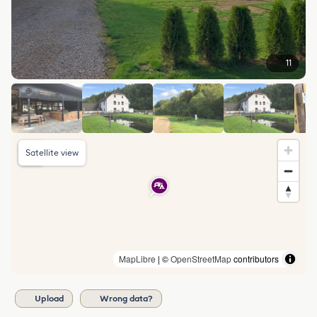
11
Satellite view
MapLibre
| ©
OpenStreetMap
contributors
Upload
Wrong data?