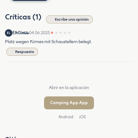
Críticas (1)
Escribe una opinión
ElkGie
04.06.2025
★
★
★
★
★
EL
Platz wegen Kirmes mit Schaustellern belegt.
Respuesta
Abrir en la aplicación
Camping App App
Android
iOS