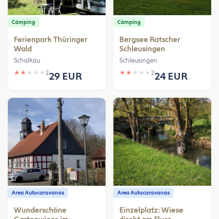
Cámping
Cámping
Ferienpark Thüringer
Bergsee Ratscher
Wald
Schleusingen
Schalkau
Schleusingen
★
★
★
★
★
2
★
★
★
★
★
2
29 EUR
24 EUR
Area Autocaravanas
Area Autocaravanas
Wunderschöne
Einzelplatz: Wiese