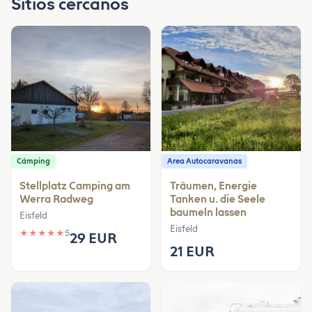
Sitios cercanos
Cámping
Area Autocaravanas
Stellplatz Camping am
Träumen, Energie
Werra Radweg
Tanken u. die Seele
baumeln lassen
Eisfeld
Eisfeld
★
★
★
★
★
5
29 EUR
21 EUR