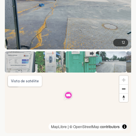
12
Vista de satélite
MapLibre
| ©
OpenStreetMap
contributors