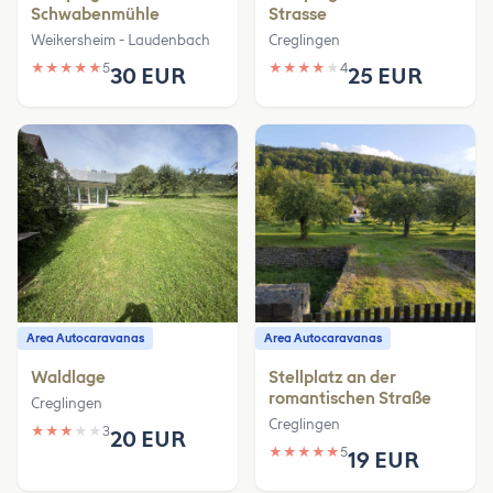
Schwabenmühle
Strasse
Weikersheim - Laudenbach
Creglingen
★
★
★
★
★
5
★
★
★
★
★
4
30 EUR
25 EUR
Area Autocaravanas
Area Autocaravanas
Waldlage
Stellplatz an der
romantischen Straße
Creglingen
Creglingen
★
★
★
★
★
3
20 EUR
★
★
★
★
★
5
19 EUR