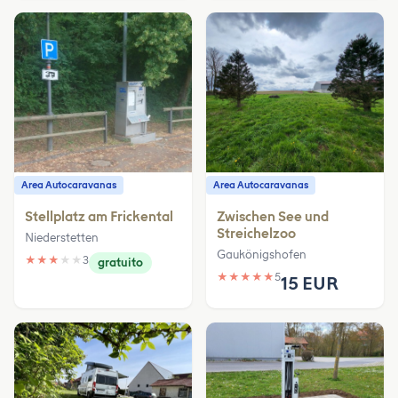
Area Autocaravanas
Area Autocaravanas
Stellplatz am Frickental
Zwischen See und
Streichelzoo
Niederstetten
Gaukönigshofen
★
★
★
★
★
3
gratuito
★
★
★
★
★
5
15 EUR