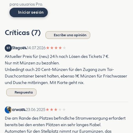
para usuarios Pro.
Iniciar sesión
Críticas (7)
Escribe una opinión
Stego
14.07.2026
★
★
★
★
★
ST
Aktueller Preis für (neu) 24 h nach Lösen des Tickets 7 €.
Nur mit Münzen zu bezahlen.
Unbedingt auch 20 Cent-Münzen für den Zugang zum Toi-
Duschcontainer bereit halten, ebenso 1€ Münzen für Frischwasser
und Dusche mitbringen. Mit Karte geht nix.
Respuesta
arwa
23.06.2025
★
★
★
★
★
Die am Rande des Platzes befindliche Stromversorgung erfordert
bereits bei den ersten Plätzen ein sehr langes Kabel.
Automaten für den Stellplatz nimmt nur Euromünzen, das