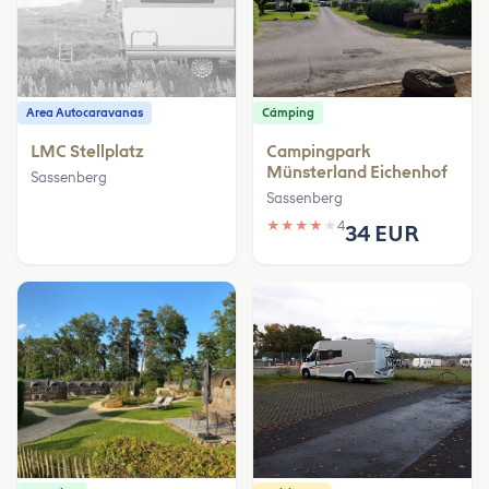
Area Autocaravanas
Cámping
LMC Stellplatz
Campingpark
Münsterland Eichenhof
Sassenberg
Sassenberg
★
★
★
★
★
4
34 EUR