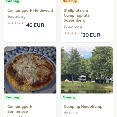
Cámping
QuickStop
Campingpark Heidewald
Stellplatz am
Campingplatz
Sassenberg
Sassenberg
★
★
★
★
★
5
40 EUR
Sassenberg
★
★
★
★
★
4
20 EUR
Cámping
Cámping
Campingpark
Camping Heidekamp
Sonnensee
Versmold