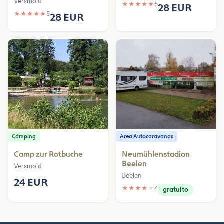
Versmold
★
★
★
★
★
5
28 EUR
★
★
★
★
★
5
28 EUR
Cámping
Area Autocaravanas
Camp zur Rotbuche
Neumühlenstadion
Beelen
Versmold
Beelen
24 EUR
★
★
★
★
★
4
gratuito