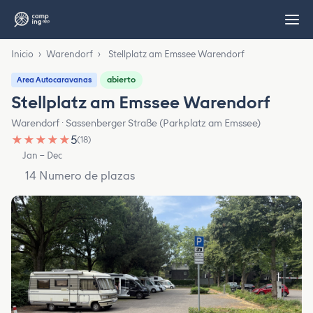
Inicio
›
Warendorf
›
Stellplatz am Emssee Warendorf
abierto
Area Autocaravanas
Stellplatz am Emssee Warendorf
Warendorf · Sassenberger Straße (Parkplatz am Emssee)
★
★
★
★
★
5
(18)
Jan – Dec
14 Numero de plazas