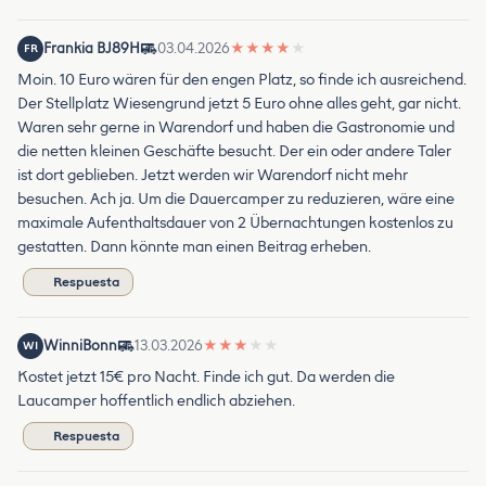
Frankia BJ89H
03.04.2026
★
★
★
★
★
FR
Moin. 10 Euro wären für den engen Platz, so finde ich ausreichend.
Der Stellplatz Wiesengrund jetzt 5 Euro ohne alles geht, gar nicht.
Waren sehr gerne in Warendorf und haben die Gastronomie und
die netten kleinen Geschäfte besucht. Der ein oder andere Taler
ist dort geblieben. Jetzt werden wir Warendorf nicht mehr
besuchen. Ach ja. Um die Dauercamper zu reduzieren, wäre eine
maximale Aufenthaltsdauer von 2 Übernachtungen kostenlos zu
gestatten. Dann könnte man einen Beitrag erheben.
Respuesta
WinniBonn
13.03.2026
★
★
★
★
★
WI
Kostet jetzt 15€ pro Nacht. Finde ich gut. Da werden die
Laucamper hoffentlich endlich abziehen.
Respuesta