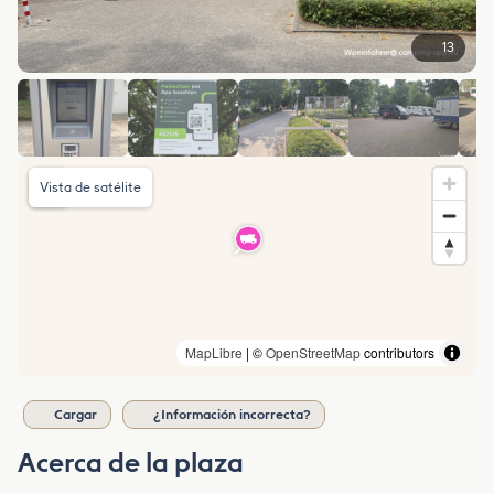
13
Vista de satélite
MapLibre
| ©
OpenStreetMap
contributors
Cargar
¿Información incorrecta?
Acerca de la plaza