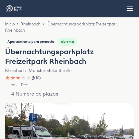
Inicio
›
Rheinbach
›
Übernachtungsparkplatz Freizeitpark
Rheinbach
abierto
Aparcamiento para pernocta
Übernachtungsparkplatz
Freizeitpark Rheinbach
Rheinbach · Münstereifeler Straße
★
★
★
★
★
3
(10)
Jan – Dec
4 Numero de plazas