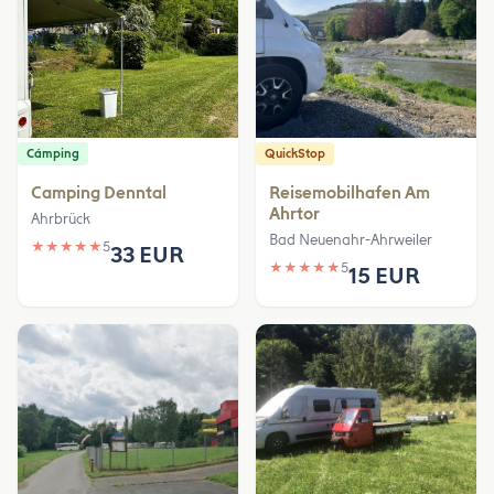
Cámping
QuickStop
Camping Denntal
Reisemobilhafen Am
Ahrtor
Ahrbrück
Bad Neuenahr-Ahrweiler
★
★
★
★
★
5
33 EUR
★
★
★
★
★
5
15 EUR