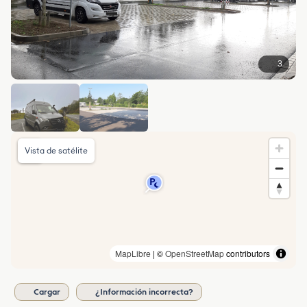
3
Vista de satélite
MapLibre
| ©
OpenStreetMap
contributors
Cargar
¿Información incorrecta?