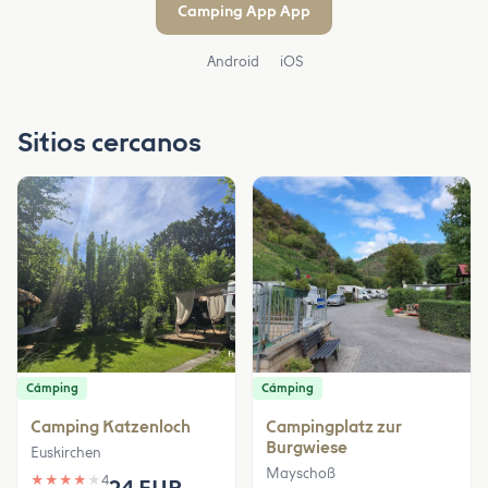
Camping App App
Android
iOS
Sitios cercanos
Cámping
Cámping
Camping Katzenloch
Campingplatz zur
Burgwiese
Euskirchen
Mayschoß
★
★
★
★
★
4