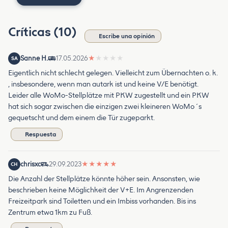
Críticas (10)
Escribe una opinión
Sanne H.
17.05.2026
★
★
★
★
★
SA
Eigentlich nicht schlecht gelegen. Vielleicht zum Übernachten o. k.
, insbesondere, wenn man autark ist und keine V/E benötigt.
Leider alle WoMo-Stellplätze mit PKW zugestellt und ein PKW
hat sich sogar zwischen die einzigen zwei kleineren WoMo´s
gequetscht und dem einem die Tür zugeparkt.
Respuesta
chrisxc
29.09.2023
★
★
★
★
★
CH
Die Anzahl der Stellplätze könnte höher sein. Ansonsten, wie
beschrieben keine Möglichkeit der V+E. Im Angrenzenden
Freizeitpark sind Toiletten und ein Imbiss vorhanden. Bis ins
Zentrum etwa 1km zu Fuß.