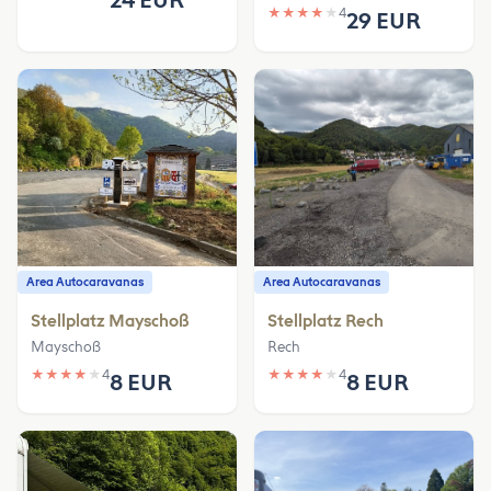
24 EUR
★
★
★
★
★
4
29 EUR
Area Autocaravanas
Area Autocaravanas
Stellplatz Mayschoß
Stellplatz Rech
Mayschoß
Rech
★
★
★
★
★
4
★
★
★
★
★
4
8 EUR
8 EUR