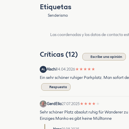
Etiquetas
Senderismo
Las coordenadas y los datos de contacto est
Críticas (12)
Escribe una opinión
Alschi
14.04.2026
★
★
★
★
★
AL
Ein sehr schöner ruhiger Parkplatz. Man sofort de
Respuesta
GerdElla
27.07.2025
★
★
★
★
★
Sehr schöner Platz absolut ruhig für Wanderer zu 
Einziges Manko es gibt keine Mülltonne