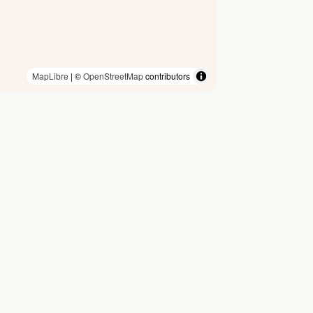
MapLibre
| ©
OpenStreetMap
contributors