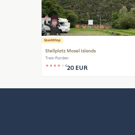
QuickStop
Stellplatz Mosel Islands
Treis-Karden
★
★
★
★
★
4
20 EUR