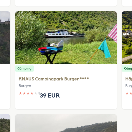
Cámping
Cám
KNAUS Campingpark Burgen****
Häp
Burgen
Bur
★
★
★
★
★
4
★
39 EUR