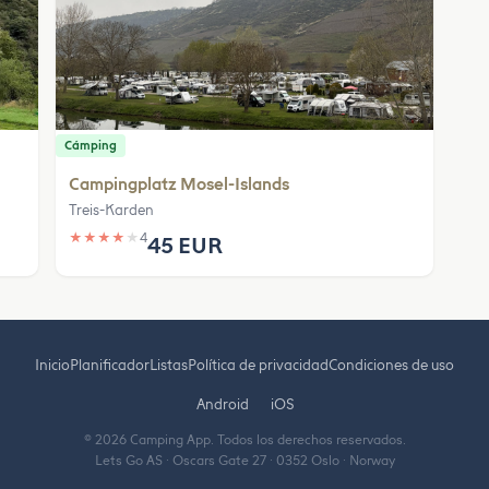
Cámping
Campingplatz Mosel-Islands
Treis-Karden
★
★
★
★
★
4
45 EUR
Inicio
Planificador
Listas
Política de privacidad
Condiciones de uso
Android
iOS
© 2026 Camping App. Todos los derechos reservados.
Lets Go AS · Oscars Gate 27 · 0352 Oslo · Norway