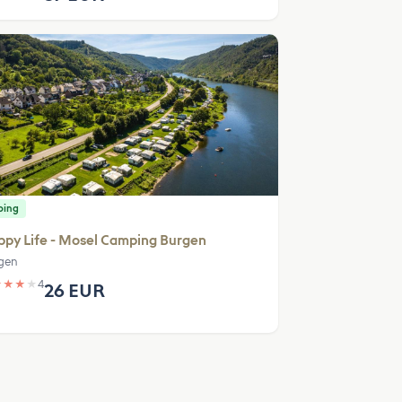
ping
py Life - Mosel Camping Burgen
gen
★
★
★
★
4
26 EUR