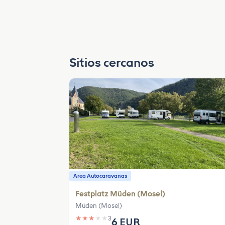
Sitios cercanos
Area Autocaravanas
Festplatz Müden (Mosel)
Müden (Mosel)
★
★
★
★
★
3
6 EUR