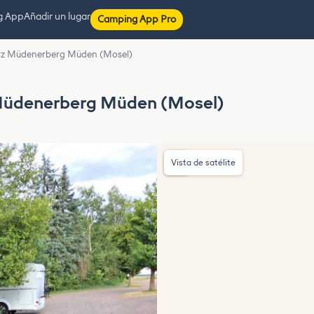
g App
Añadir un lugar
Camping App Pro
tz Müdenerberg Müden (Mosel)
Müdenerberg Müden (Mosel)
Vista de satélite