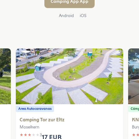
Camping App App
Android
iOS
Area Autocaravanas
Cám
Camping Tor zur Eltz
KN
Moselkern
Bur
★
★
★
★
★
3
★
17 EUR