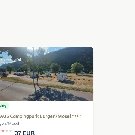
ping
AUS Campingpark Burgen/Mosel ****
gen/Mosel
★
★
★
★
3
37 EUR