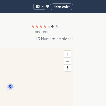
♥
Iniciar sesión
★
★
★
★
★
4
(12)
Jan – Dec
20 Numero de plazas