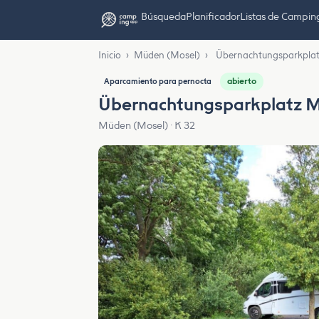
Búsqueda
Planificador
Listas de Campin
Inicio
›
Müden (Mosel)
›
Übernachtungsparkpla
abierto
Aparcamiento para pernocta
Übernachtungsparkplatz 
Müden (Mosel) · K 32