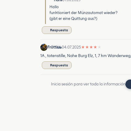
Hans
01.08.2025
Hallo
funktioniert der Münzautomat wieder?
(gibt er eine Quittung aus?)
Respuesta
Frötti
04.07.2025
★
★
★
★
★
1A , totenstille, Nahe Burg Elz, 1, 7 km Wanderwe
Respuesta
Inicia sesión para ver toda la información