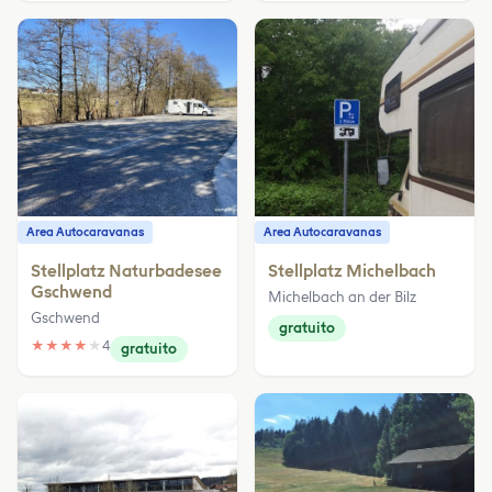
Area Autocaravanas
Area Autocaravanas
Stellplatz Naturbadesee
Stellplatz Michelbach
Gschwend
Michelbach an der Bilz
Gschwend
gratuito
★
★
★
★
★
4
gratuito