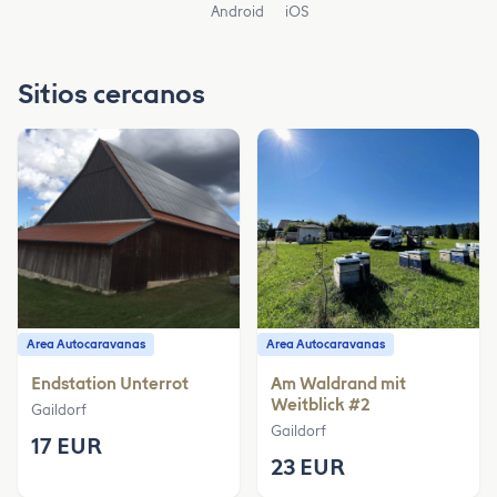
Android
iOS
Sitios cercanos
Area Autocaravanas
Area Autocaravanas
Endstation Unterrot
Am Waldrand mit
Weitblick #2
Gaildorf
Gaildorf
17 EUR
23 EUR