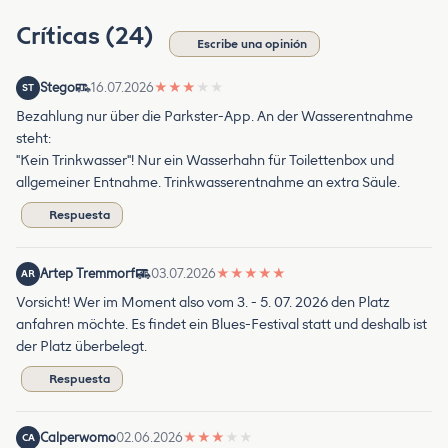
Críticas (24)
Escribe una opinión
Stego
16.07.2026
★
★
★
★
★
ST
Bezahlung nur über die Parkster-App. An der Wasserentnahme
steht:
"Kein Trinkwasser"! Nur ein Wasserhahn für Toilettenbox und
allgemeiner Entnahme. Trinkwasserentnahme an extra Säule.
Respuesta
Artep Tremmorf
03.07.2026
★
★
★
★
★
AR
Vorsicht! Wer im Moment also vom 3. - 5. 07. 2026 den Platz
anfahren möchte. Es findet ein Blues-Festival statt und deshalb ist
der Platz überbelegt.
Respuesta
Calperwomo
02.06.2026
★
★
★
★
★
CA