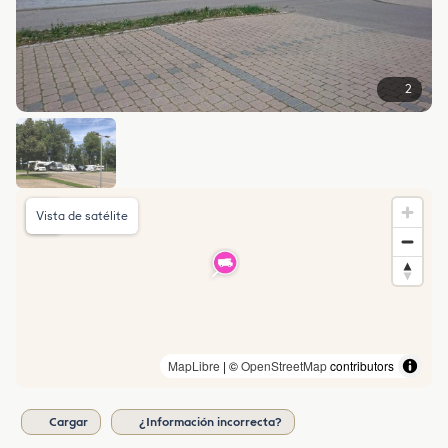
2
Vista de satélite
MapLibre
| ©
OpenStreetMap
contributors
Cargar
¿Información incorrecta?