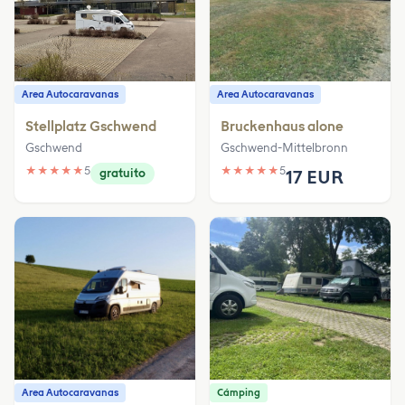
Area Autocaravanas
Area Autocaravanas
Stellplatz Gschwend
Bruckenhaus alone
Gschwend
Gschwend-Mittelbronn
★
★
★
★
★
5
★
★
★
★
★
5
gratuito
17 EUR
Area Autocaravanas
Cámping