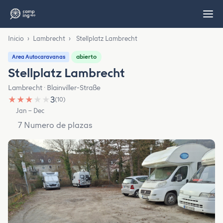
Inicio
›
Lambrecht
›
Stellplatz Lambrecht
abierto
Area Autocaravanas
Stellplatz Lambrecht
Lambrecht · Blainviller-Straße
★
★
★
★
★
3
(10)
Jan – Dec
7 Numero de plazas