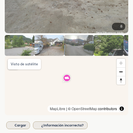
8
Vista de satélite
MapLibre
| ©
OpenStreetMap
contributors
Cargar
¿Información incorrecta?