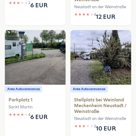
★
★
★
★
★
3
6 EUR
Neustadt an der Weinstraße
★
★
★
★
★
4
12 EUR
Area Autocaravanas
Area Autocaravanas
Parkplatz 1
Stellplatz bei Weinland
Meckenheim Neustadt /
Sankt Martin
Weinstraße
★
★
★
★
★
4
6 EUR
Neustadt an der Weinstraße
★
★
★
★
★
3
10 EUR