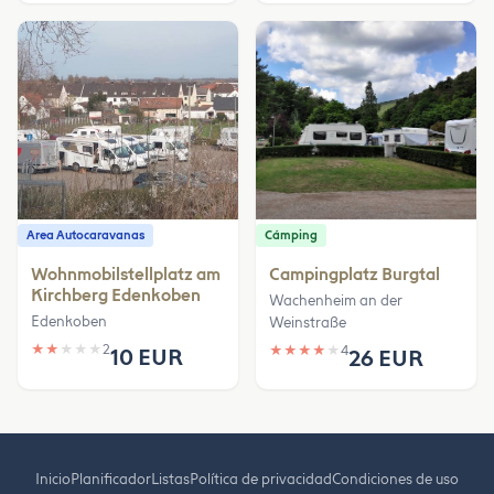
Area Autocaravanas
Cámping
Wohnmobilstellplatz am
Campingplatz Burgtal
Kirchberg Edenkoben
Wachenheim an der
Edenkoben
Weinstraße
★
★
★
★
★
2
★
★
★
★
★
4
10 EUR
26 EUR
Inicio
Planificador
Listas
Política de privacidad
Condiciones de uso