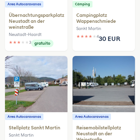
Area Autocaravanas
Cámping
Übernachtungsparkplatz
Campingplatz
Neustadt an der
Wappenschmiede
weinstraße
Sankt Martin
Neustadt-Haardt
★
★
★
★
★
4
30 EUR
★
★
★
★
★
3
gratuito
Area Autocaravanas
Area Autocaravanas
Stellplatz Sankt Martin
Reisemobilstellplatz
Neustadt an der
Sankt Martin
Weinstraße