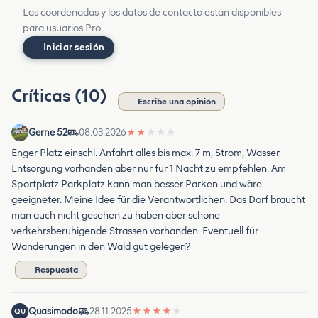
Las coordenadas y los datos de contacto están disponibles
para usuarios Pro.
Iniciar sesión
Críticas (10)
Escribe una opinión
Gerne 52
08.03.2026
★
★
★
★
★
Enger Platz einschl. Anfahrt alles bis max. 7 m, Strom, Wasser
Entsorgung vorhanden aber nur für 1 Nacht zu empfehlen. Am
Sportplatz Parkplatz kann man besser Parken und wäre
geeigneter. Meine Idee für die Verantwortlichen. Das Dorf braucht
man auch nicht gesehen zu haben aber schöne
verkehrsberuhigende Strassen vorhanden. Eventuell für
Wanderungen in den Wald gut gelegen?
Respuesta
Quasimodo
28.11.2025
★
★
★
★
★
QU