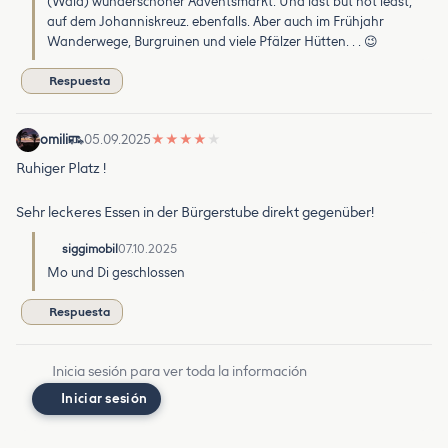
(Wald) wunderschöner Adventsmarkt. Und last but not least,
auf dem Johanniskreuz. ebenfalls. Aber auch im Frühjahr
Wanderwege, Burgruinen und viele Pfälzer Hütten. . . 😉
Respuesta
omili
05.09.2025
★
★
★
★
★
Ruhiger Platz !
Sehr leckeres Essen in der Bürgerstube direkt gegenüber!
siggimobil
07.10.2025
Mo und Di geschlossen
Respuesta
Inicia sesión para ver toda la información
Iniciar sesión