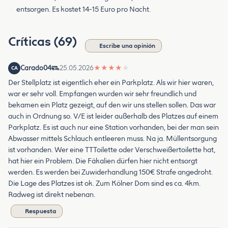
entsorgen. Es kostet 14-15 Euro pro Nacht.
Críticas (69)
Escribe una opinión
Carado04
25.05.2026
★
★
★
★
★
CA
Der Stellplatz ist eigentlich eher ein Parkplatz. Als wir hier waren,
war er sehr voll. Empfangen wurden wir sehr freundlich und
bekamen ein Platz gezeigt, auf den wir uns stellen sollen. Das war
auch in Ordnung so. V/E ist leider außerhalb des Platzes auf einem
Parkplatz. Es ist auch nur eine Station vorhanden, bei der man sein
Abwasser mittels Schlauch entleeren muss. Na ja. Müllentsorgung
ist vorhanden. Wer eine TTToilette oder Verschweißertoilette hat,
hat hier ein Problem. Die Fäkalien dürfen hier nicht entsorgt
werden. Es werden bei Zuwiderhandlung 150€ Strafe angedroht.
Die Lage des Platzes ist ok. Zum Kölner Dom sind es ca. 4km.
Radweg ist direkt nebenan.
Respuesta