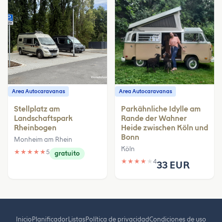
Area Autocaravanas
Area Autocaravanas
Stellplatz am
Parkähnliche Idylle am
Landschaftspark
Rande der Wahner
Rheinbogen
Heide zwischen Köln und
Bonn
Monheim am Rhein
Köln
★
★
★
★
★
5
gratuito
★
★
★
★
★
4
33 EUR
Inicio
Planificador
Listas
Política de privacidad
Condiciones de uso