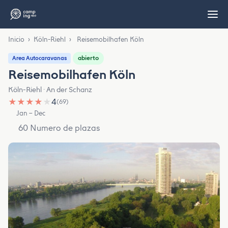
Inicio
›
Köln-Riehl
›
Reisemobilhafen Köln
abierto
Area Autocaravanas
Reisemobilhafen Köln
Köln-Riehl · An der Schanz
★
★
★
★
★
4
(69)
Jan – Dec
60 Numero de plazas