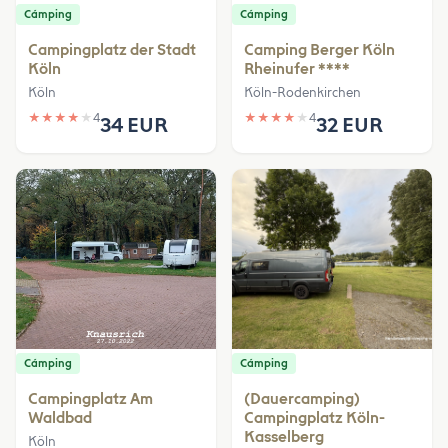
Cámping
Cámping
Campingplatz der Stadt
Camping Berger Köln
Köln
Rheinufer ****
Köln
Köln-Rodenkirchen
★
★
★
★
★
4
★
★
★
★
★
4
34 EUR
32 EUR
Cámping
Cámping
Campingplatz Am
(Dauercamping)
Waldbad
Campingplatz Köln-
Kasselberg
Köln