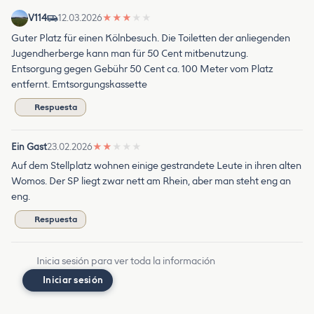
V114
12.03.2026
★
★
★
★
★
Guter Platz für einen Kölnbesuch. Die Toiletten der anliegenden
Jugendherberge kann man für 50 Cent mitbenutzung.
Entsorgung gegen Gebühr 50 Cent ca. 100 Meter vom Platz
entfernt. Emtsorgungskassette
Respuesta
Ein Gast
23.02.2026
★
★
★
★
★
Auf dem Stellplatz wohnen einige gestrandete Leute in ihren alten
Womos. Der SP liegt zwar nett am Rhein, aber man steht eng an
eng.
Respuesta
Inicia sesión para ver toda la información
Iniciar sesión