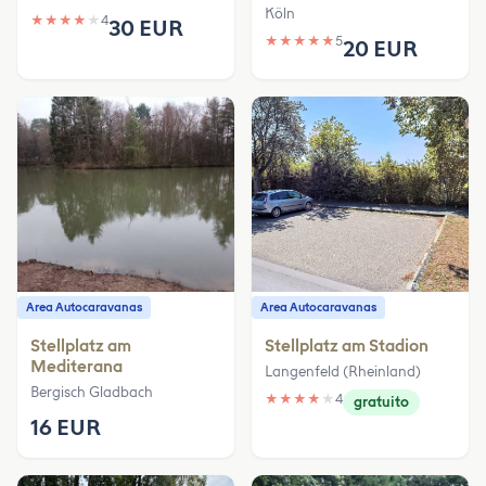
Köln
★
★
★
★
★
4
30 EUR
★
★
★
★
★
5
20 EUR
Area Autocaravanas
Area Autocaravanas
Stellplatz am
Stellplatz am Stadion
Mediterana
Langenfeld (Rheinland)
Bergisch Gladbach
★
★
★
★
★
4
gratuito
16 EUR