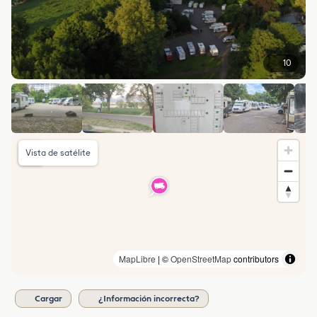
10
Vista de satélite
MapLibre
| ©
OpenStreetMap
contributors
Cargar
¿Información incorrecta?