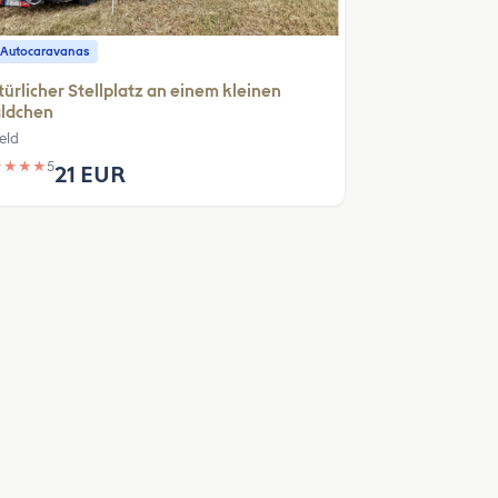
 Autocaravanas
ürlicher Stellplatz an einem kleinen
ldchen
eld
★
★
★
★
5
21 EUR