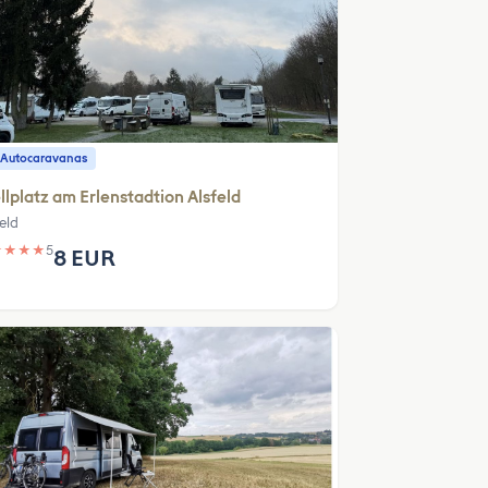
 Autocaravanas
llplatz am Erlenstadtion Alsfeld
eld
★
★
★
★
5
8 EUR