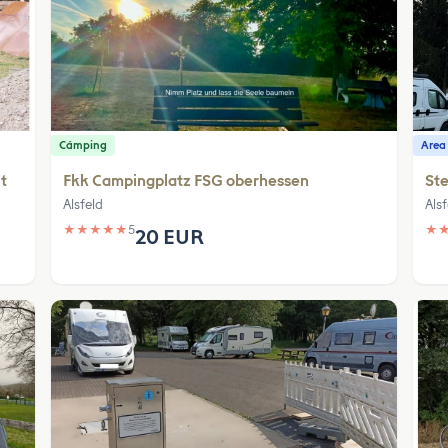
Cámping
Area
t
Fkk Campingplatz FSG oberhessen
Ste
Alsfeld
Alsf
★
★
★
★
★
5
★
20 EUR