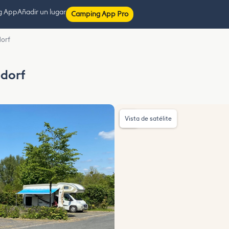
g App
Añadir un lugar
Camping App Pro
dorf
ndorf
Vista de satélite