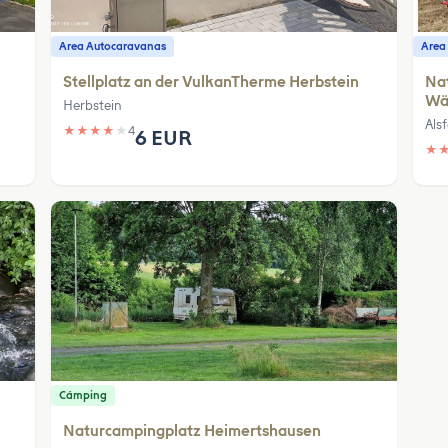
Area Autocaravanas
Area
Stellplatz an der VulkanTherme Herbstein
Nat
Wä
Herbstein
Alsf
★
★
★
★
★
4
6 EUR
★
Cámping
Naturcampingplatz Heimertshausen