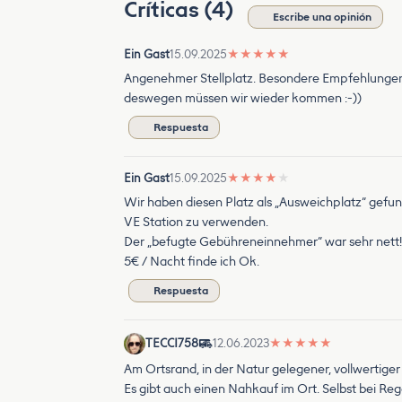
Críticas (4)
Escribe una opinión
Ein Gast
15.09.2025
★
★
★
★
★
Angenehmer Stellplatz. Besondere Empfehlungen d
deswegen müssen wir wieder kommen :-))
Respuesta
Ein Gast
15.09.2025
★
★
★
★
★
Wir haben diesen Platz als „Ausweichplatz“ gefund
VE Station zu verwenden.
Der „befugte Gebühreneinnehmer“ war sehr nett!
5€ / Nacht finde ich Ok.
Respuesta
TECCI758
12.06.2023
★
★
★
★
★
Am Ortsrand, in der Natur gelegener, vollwertiger
Es gibt auch einen Nahkauf im Ort. Selbst bei Reg