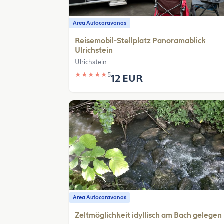
Area Autocaravanas
Reisemobil-Stellplatz Panoramablick
Ulrichstein
Ulrichstein
★
★
★
★
★
5
12 EUR
Area Autocaravanas
Zeltmöglichkeit idyllisch am Bach gelegen