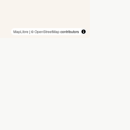
MapLibre
| ©
OpenStreetMap
contributors