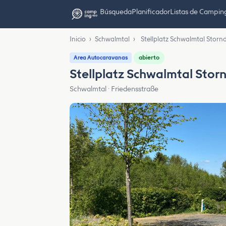
Búsqueda
Planificador
Listas de Campin
Inicio
›
Schwalmtal
›
Stellplatz Schwalmtal Storn
abierto
Area Autocaravanas
Stellplatz Schwalmtal Stor
Schwalmtal · Friedensstraße