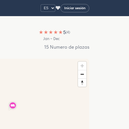
♥
Iniciar sesión
★
★
★
★
★
5
(4)
Jan – Dec
15 Numero de plazas