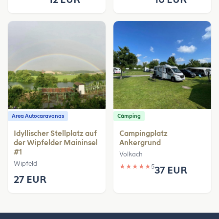
Area Autocaravanas
Cámping
Idyllischer Stellplatz auf
Campingplatz
der Wipfelder Maininsel
Ankergrund
#1
Volkach
Wipfeld
★
★
★
★
★
5
37 EUR
27 EUR