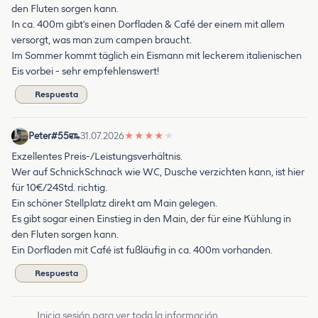
den Fluten sorgen kann.
In ca. 400m gibt's einen Dorfladen & Café der einem mit allem
versorgt, was man zum campen braucht.
Im Sommer kommt täglich ein Eismann mit leckerem italienischen
Eis vorbei - sehr empfehlenswert!
Respuesta
Peter#55
31.07.2026
★
★
★
★
★
Exzellentes Preis-/Leistungsverhältnis.
Wer auf SchnickSchnack wie WC, Dusche verzichten kann, ist hier
für 10€/24Std. richtig.
Ein schöner Stellplatz direkt am Main gelegen.
Es gibt sogar einen Einstieg in den Main, der für eine Kühlung in
den Fluten sorgen kann.
Ein Dorfladen mit Café ist fußläufig in ca. 400m vorhanden.
Respuesta
Inicia sesión para ver toda la información