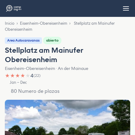
Inicio
›
Eisenheim-Obereisenheim
›
Stellplatz am Mainufer
Obereisenheim
abierto
Area Autocaravanas
Stellplatz am Mainufer
Obereisenheim
Eisenheim-Obereisenheim · An der Mainaue
★
★
★
★
★
4
(22)
Jan – Dec
80 Numero de plazas