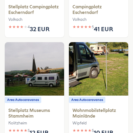
Stellplatz Campingplatz
Campingplatz
Escherndorf
Escherndorf
Volkach
Volkach
★
★
★
★
★
4
★
★
★
★
★
5
32 EUR
41 EUR
Area Autocaravanas
Area Autocaravanas
Stellplatz Museums
Wohnmobilstellplatz
Stammheim
Mainlände
Kolitzheim
Wipfeld
★
★
★
★
★
5
★
★
★
★
★
5
12 EUR
10 EUR