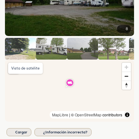
8
Vista de satélite
MapLibre
| ©
OpenStreetMap
contributors
Cargar
¿Información incorrecta?