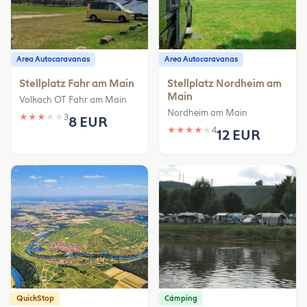
Area Autocaravanas
Area Autocaravanas
Stellplatz Fahr am Main
Stellplatz Nordheim am
Main
Volkach OT Fahr am Main
Nordheim am Main
★
★
★
★
★
3
8 EUR
★
★
★
★
★
4
12 EUR
QuickStop
Cámping