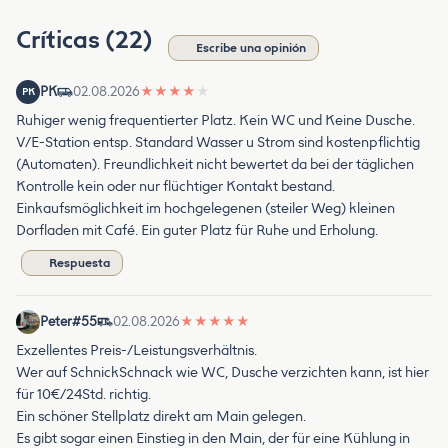
Críticas (22)
Escribe una opinión
PK
02.08.2026
★
★
★
★
★
PK
Ruhiger wenig frequentierter Platz. Kein WC und Keine Dusche.
V/E-Station entsp. Standard Wasser u Strom sind kostenpflichtig
(Automaten). Freundlichkeit nicht bewertet da bei der täglichen
Kontrolle kein oder nur flüchtiger Kontakt bestand.
Einkaufsmöglichkeit im hochgelegenen (steiler Weg) kleinen
Dorfladen mit Café. Ein guter Platz für Ruhe und Erholung.
Respuesta
Peter#55
02.08.2026
★
★
★
★
★
Exzellentes Preis-/Leistungsverhältnis.
Wer auf SchnickSchnack wie WC, Dusche verzichten kann, ist hier
für 10€/24Std. richtig.
Ein schöner Stellplatz direkt am Main gelegen.
Es gibt sogar einen Einstieg in den Main, der für eine Kühlung in