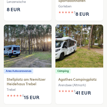
Sportboothafen
Lenzerwische
Gorleben
8 EUR
★
★
★
★
★
5
8 EUR
Area Autocaravanas
Cámping
Stellplatz am Nemitzer
Agathes Campingplatz
Heidehaus Trebel
Arendsee (Altmark)
Trebel
★
★
★
★
★
5
41 EUR
★
★
★
★
★
5
15 EUR