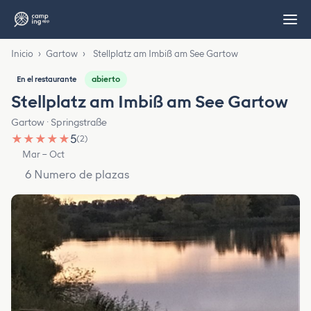
Inicio
›
Gartow
›
Stellplatz am Imbiß am See Gartow
abierto
En el restaurante
Stellplatz am Imbiß am See Gartow
Gartow · Springstraße
★
★
★
★
★
5
(2)
Mar – Oct
6 Numero de plazas