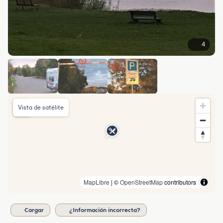
4
Vista de satélite
MapLibre
| ©
OpenStreetMap
contributors
Cargar
¿Información incorrecta?