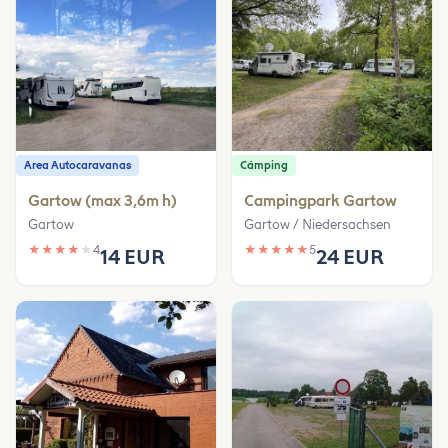
Area Autocaravanas
Cámping
Gartow (max 3,6m h)
Campingpark Gartow
Gartow
Gartow / Niedersachsen
★
★
★
★
★
4
★
★
★
★
★
5
14 EUR
24 EUR