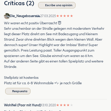
Críticas (2)
Escribe una opinión
Die_Neugebauers
27.03.2025
★
★
★
★
★
Wir waren echt positiv Überrascht 😇
Sehr unscheinbar an der Straße gelegen mit moderatem Verkehr
liegt dieser Platz direkt am See mit Badezugang und kleinem
Strand. Zwar ohne direkten Blick wegen dem kleinen Wall. Aber
dennoch super! Unser Highlight war der Imbiss/ Bistro! Super
gemütlich. Preis Leistung passt. Toller Ausgangspunkt zum
spazieren um den See. Glaube einmal rum waren so 6 km.
Auf der anderen Seite gibt es einen tollen Spielplatz und weitere
Strände.
Stellplatz ist kostenlos
Platz ist für ca. 6-8 Wohnmobile +\- je nach Größe
Respuesta
Wohlfeil (Paar mit Hund)
13.10.2020
★
★
★
★
★