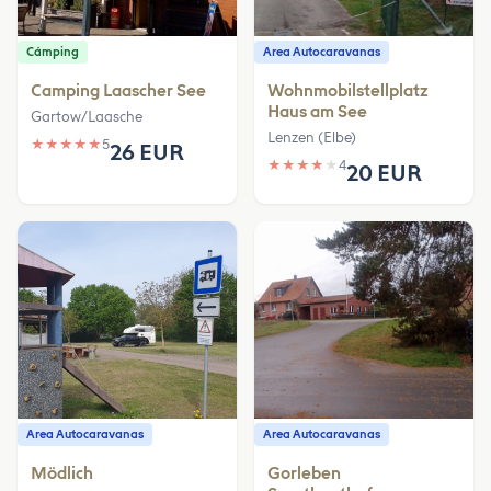
Cámping
Area Autocaravanas
Camping Laascher See
Wohnmobilstellplatz
Haus am See
Gartow/Laasche
Lenzen (Elbe)
★
★
★
★
★
5
26 EUR
★
★
★
★
★
4
20 EUR
Area Autocaravanas
Area Autocaravanas
Mödlich
Gorleben