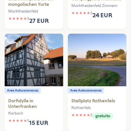
mongolischen Yurte
Marktheidenfeld Zimmern
Marktheidenfeld
★
★
★
★
★
5
24 EUR
★
★
★
★
★
5
27 EUR
Area Autocaravanas
Area Autocaravanas
Dorfidylle in
Stellplatz Rothenfels
Unterfranken
Rothenfels
Karbach
★
★
★
★
★
5
gratuito
★
★
★
★
★
5
15 EUR