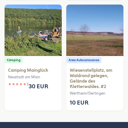
Cámping
Area Autocaravanas
Camping Mainglück
Wiesenstellplatz, am
Waldrand gelegen,
Neustadt am Main
Gelände des
★
★
★
★
★
5
30 EUR
Kletterwaldes. #2
Wertheim/Dertingen
10 EUR