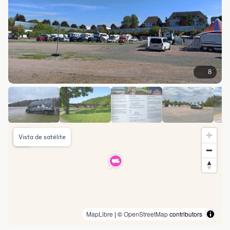
8
Vista de satélite
MapLibre
| ©
OpenStreetMap
contributors