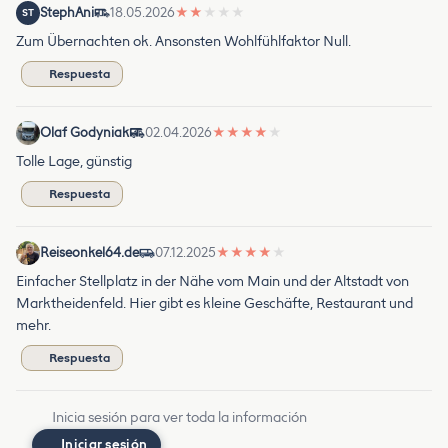
StephAni
18.05.2026
★
★
★
★
★
ST
Zum Übernachten ok. Ansonsten Wohlfühlfaktor Null.
Respuesta
Olaf Godyniak
02.04.2026
★
★
★
★
★
Tolle Lage, günstig
Respuesta
Reiseonkel64.de
07.12.2025
★
★
★
★
★
Einfacher Stellplatz in der Nähe vom Main und der Altstadt von
Marktheidenfeld. Hier gibt es kleine Geschäfte, Restaurant und
mehr.
Respuesta
Inicia sesión para ver toda la información
Iniciar sesión