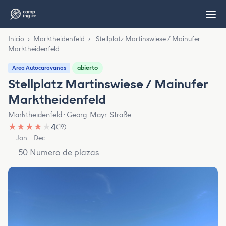
Inicio
›
Marktheidenfeld
›
Stellplatz Martinswiese / Mainufer
Marktheidenfeld
abierto
Area Autocaravanas
Stellplatz Martinswiese / Mainufer
Marktheidenfeld
Marktheidenfeld · Georg-Mayr-Straße
★
★
★
★
★
4
(19)
Jan – Dec
50 Numero de plazas