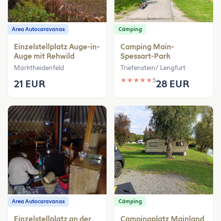
Area Autocaravanas
Cámping
Einzelstellplatz Auge-in-
Camping Main-
Auge mit Rehwild
Spessart-Park
Marktheidenfeld
Triefenstein/ Lengfurt
★
★
★
★
★
5
21 EUR
28 EUR
Area Autocaravanas
Cámping
Einzelstellplatz an der
Campingplatz Mainland