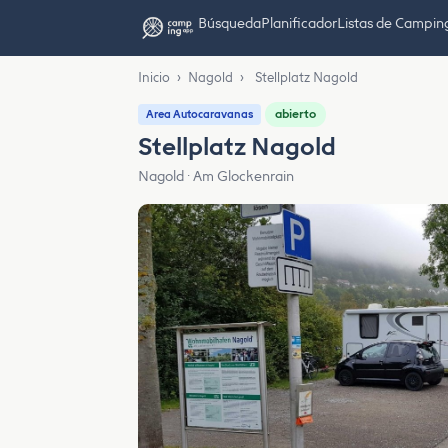
Búsqueda
Planificador
Listas de Campin
Inicio
›
Nagold
›
Stellplatz Nagold
abierto
Area Autocaravanas
Stellplatz Nagold
Nagold · Am Glockenrain