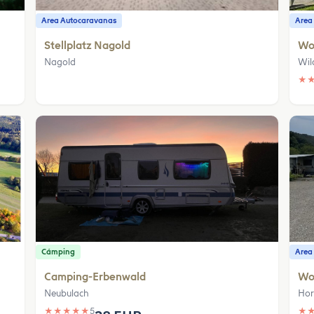
Area Autocaravanas
Area
Stellplatz Nagold
Woh
Nagold
Wil
★
Cámping
Area
Camping-Erbenwald
Wo
Neubulach
Hor
★
★
★
★
★
5
★