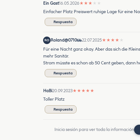
Ein Gast
16.05.2026
★
★
★
★
★
Einfacher Platz Preiswert ruhige Lage für eine Na
Respuesta
Roland@0710
22.07.2025
★
★
★
★
★
RO
Für eine Nacht ganz okay. Aber das sich die Kleins
mehr Sanitär.
Strom müsste es schon ab 50 Cent geben, dann ha
Respuesta
HaBi
20.09.2023
★
★
★
★
★
Toller Platz
Respuesta
Inicia sesión para ver toda la información