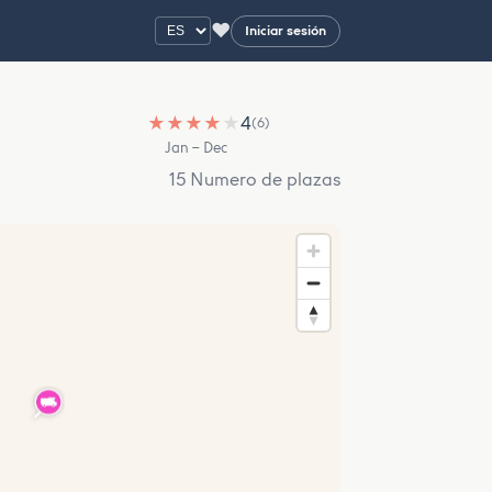
♥
Iniciar sesión
★
★
★
★
★
4
(6)
Jan – Dec
15 Numero de plazas