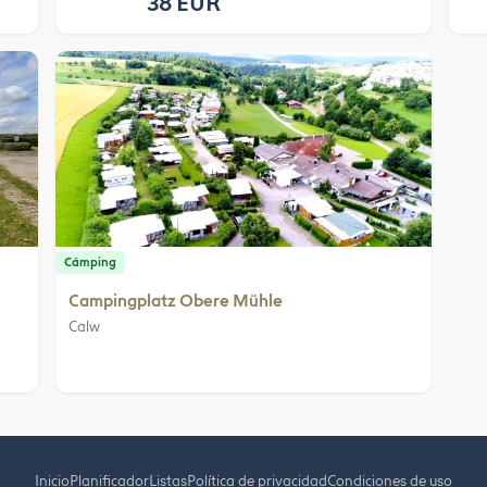
38 EUR
Cámping
Campingplatz Obere Mühle
Calw
Inicio
Planificador
Listas
Política de privacidad
Condiciones de uso