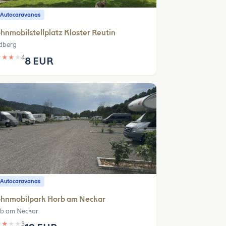
 Autocaravanas
nmobilstellplatz Kloster Reutin
dberg
★
★
★
★
4
8 EUR
 Autocaravanas
hnmobilpark Horb am Neckar
b am Neckar
★
★
★
★
3