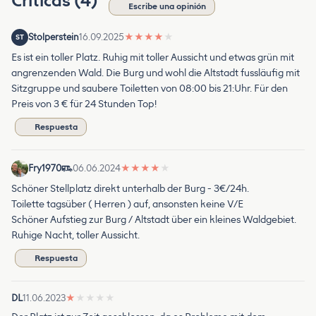
Críticas (4)
Escribe una opinión
Stolperstein
16.09.2025
★
★
★
★
★
ST
Es ist ein toller Platz. Ruhig mit toller Aussicht und etwas grün mit
angrenzenden Wald. Die Burg und wohl die Altstadt fussläufig mit
Sitzgruppe und saubere Toiletten von 08:00 bis 21:Uhr. Für den
Preis von 3 € für 24 Stunden Top!
Respuesta
Fry1970
06.06.2024
★
★
★
★
★
Schöner Stellplatz direkt unterhalb der Burg - 3€/24h.
Toilette tagsüber ( Herren ) auf, ansonsten keine V/E
Schöner Aufstieg zur Burg / Altstadt über ein kleines Waldgebiet.
Ruhige Nacht, toller Aussicht.
Respuesta
DL
11.06.2023
★
★
★
★
★