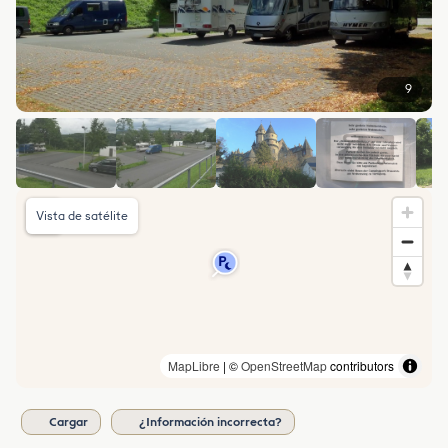
9
Vista de satélite
MapLibre
| ©
OpenStreetMap
contributors
Cargar
¿Información incorrecta?