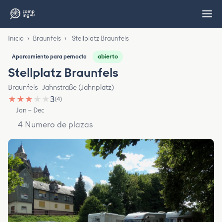
Inicio
›
Braunfels
›
Stellplatz Braunfels
abierto
Aparcamiento para pernocta
Stellplatz Braunfels
Braunfels · Jahnstraße (Jahnplatz)
★
★
★
★
★
3
(4)
Jan – Dec
4 Numero de plazas