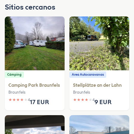
Sitios cercanos
Cámping
Area Autocaravanas
Camping Park Braunfels
Stellplätze an der Lahn
Braunfels
Braunfels
★
★
★
★
★
4
★
★
★
★
★
4
17 EUR
9 EUR