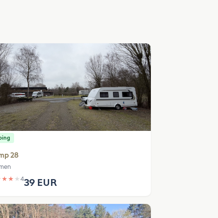
ping
mp 28
men
★
★
★
★
4
39 EUR