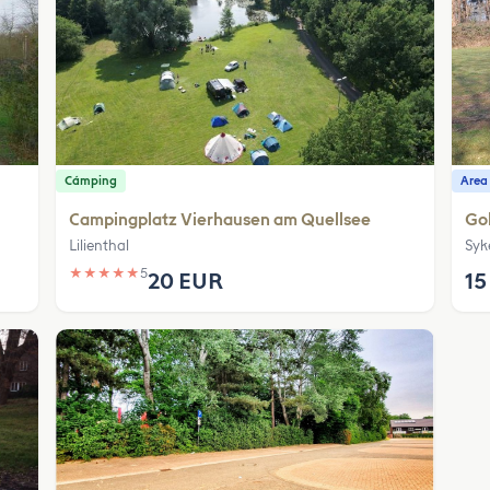
Cámping
Area
Campingplatz Vierhausen am Quellsee
Gol
Lilienthal
Syk
★
★
★
★
★
5
20 EUR
15