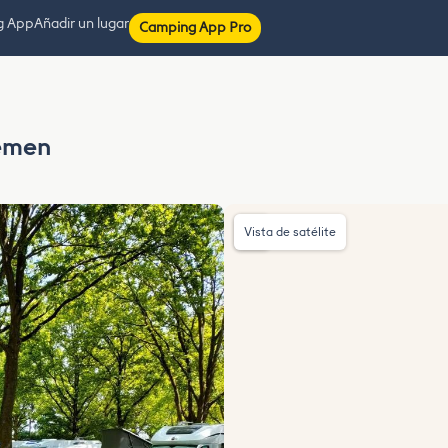
g App
Añadir un lugar
Camping App Pro
remen
Vista de satélite