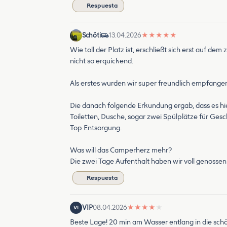
Respuesta
Schöti
13.04.2026
★
★
★
★
★
Wie toll der Platz ist, erschließt sich erst auf dem
nicht so erquickend.
Als erstes wurden wir super freundlich empfangen
Die danach folgende Erkundung ergab, dass es hier
Toiletten, Dusche, sogar zwei Spülplätze für Gesc
Top Entsorgung.
Was will das Camperherz mehr?
Die zwei Tage Aufenthalt haben wir voll genosse
Respuesta
VIP
08.04.2026
★
★
★
★
★
VI
Beste Lage! 20 min am Wasser entlang in die schö