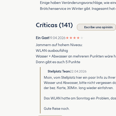
Einige haben Veränderungsvorschläge, wie ein
Brötchenservice im Winter gibt. Insgesamt ha
Críticas (141)
Escribe una opinión
Ein Gast
19.04.2026
★
★
★
★
★
Jammern auf hohem Niveau:
WLAN ausbaufähig
Wasser + Abwasser an mehreren Punkten wäre hil
Dann gibt es auch 5 Punkte
Stellplatz Team
22.04.2026
Moin, vom Stellplatz hier ein paar Info zu Ihre
Wasser und Abwasser, bitte nicht vergessen d
der bez. Karte, 30Min. lang wieder einfahren.
Das WLAN hatte am Sonntag ein Problem, dass 
Gute Reise noch.