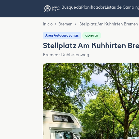
Búsqueda
Planificador
Listas de Campin
Inicio
›
Bremen
›
Stellplatz Am Kuhhirten Bremen
abierto
Area Autocaravanas
Stellplatz Am Kuhhirten B
Bremen · Kuhhirtenweg