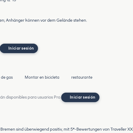
en; Anhänger können vor dem Gelände stehen.
Iniciar sesión
s de gas
Montar en bicicleta
restaurante
án disponibles para usuarios Pro.
Iniciar sesión
remen sind überwiegend positiv, mit 5*-Bewertungen von Traveller XX