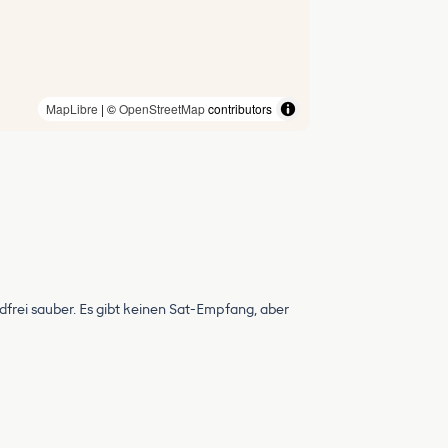
MapLibre
| ©
OpenStreetMap
contributors
frei sauber. Es gibt keinen Sat-Empfang, aber