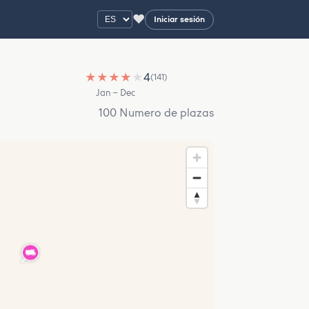
♥
Iniciar sesión
★
★
★
★
★
4
(141)
Jan – Dec
100 Numero de plazas