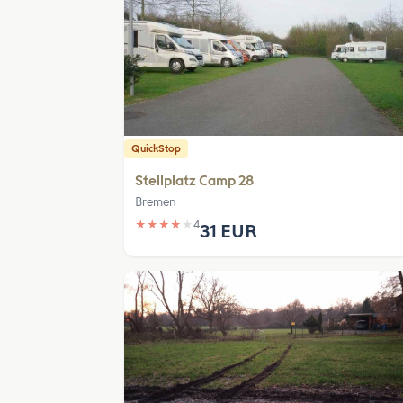
QuickStop
Stellplatz Camp 28
Bremen
★
★
★
★
★
4
31 EUR