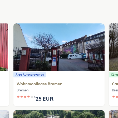
Area Autocaravanas
Cám
Wohnmobiloase Bremen
Ca
Bremen
Bre
★
★
★
★
★
4
★
25 EUR