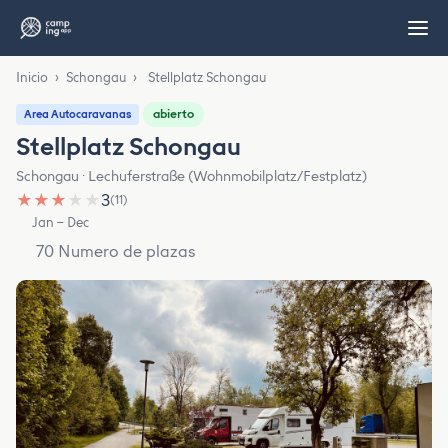
Inicio
›
Schongau
›
Stellplatz Schongau
abierto
Area Autocaravanas
Stellplatz Schongau
Schongau · Lechuferstraße (Wohnmobilplatz/Festplatz)
★
★
★
★
★
3
(11)
Jan – Dec
70 Numero de plazas