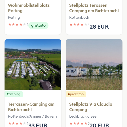
Wohnmobilstellplatz
Stellplatz Terassen
Peiting
Camping am Richterbichl
Peiting
Rottenbuch
★
★
★
★
★
4
★
★
★
★
★
4
gratuito
28 EUR
Cámping
QuickStop
Terrassen-Camping am
Stellplatz Via Claudia
Richterbichl
Camping
Rottenbuch/Ammer / Bayern
Lechbruck a.See
★
★
★
★
★
4
★
★
★
★
★
5
33 EUR
20 EUR