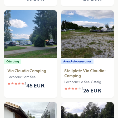
Cámping
Area Autocaravanas
Via Claudia Camping
Stellplatz Via Claudia-
Camping
Lechbruck am See
Lechbruck a.See-Gsteig
★
★
★
★
★
5
45 EUR
★
★
★
★
★
4
26 EUR