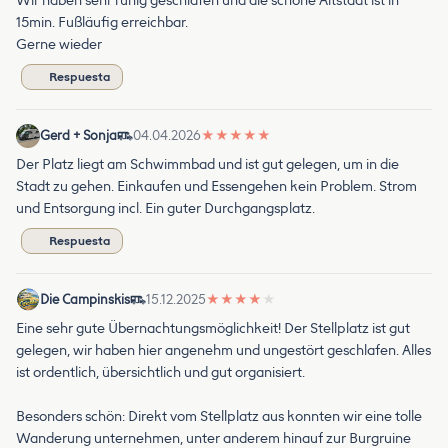
Wir haben sehr ruhig geschlafen und die schöne Altstadt ist in
15min. Fußläufig erreichbar.
Gerne wieder
Respuesta
Gerd + Sonja
04.04.2026
★
★
★
★
★
Der Platz liegt am Schwimmbad und ist gut gelegen, um in die
Stadt zu gehen. Einkaufen und Essengehen kein Problem. Strom
und Entsorgung incl. Ein guter Durchgangsplatz.
Respuesta
Die Campinskis
15.12.2025
★
★
★
★
★
Eine sehr gute Übernachtungsmöglichkeit! Der Stellplatz ist gut
gelegen, wir haben hier angenehm und ungestört geschlafen. Alles
ist ordentlich, übersichtlich und gut organisiert.
Besonders schön: Direkt vom Stellplatz aus konnten wir eine tolle
Wanderung unternehmen, unter anderem hinauf zur Burgruine