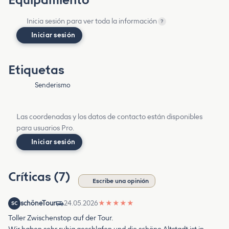
Inicia sesión para ver toda la información
?
Iniciar sesión
Etiquetas
Senderismo
Las coordenadas y los datos de contacto están disponibles
para usuarios Pro.
Iniciar sesión
Críticas (7)
Escribe una opinión
schöneTour
24.05.2026
★
★
★
★
★
SC
Toller Zwischenstop auf der Tour.