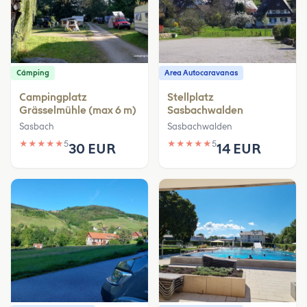
Cámping
Area Autocaravanas
Campingplatz
Stellplatz
Grässelmühle (max 6 m)
Sasbachwalden
Sasbach
Sasbachwalden
★
★
★
★
★
5
★
★
★
★
★
5
30 EUR
14 EUR