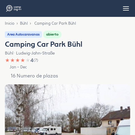
Inicio
›
Bühl
›
Camping Car Park Bühl
abierto
Area Autocaravanas
Camping Car Park Bühl
Bühl · Ludwig-Jahn-Straße
★
★
★
★
★
4
(7)
Jan – Dec
16 Numero de plazas