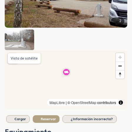
2
Vista de satélite
MapLibre
| ©
OpenStreetMap
contributors
Cargar
Reservar
¿Información incorrecta?
Equipamiento