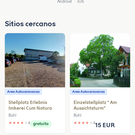
Android
iOS
Sitios cercanos
Area Autocaravanas
Area Autocaravanas
Stellplatz Erlebnis
Einzelstellplatz " Am
Imkerei Cum Natura
Aussichtsturm"
Bühl
Bühl
★
★
★
★
★
4
★
★
★
★
★
4
gratuito
15 EUR