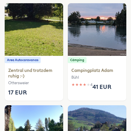
Area Autocaravanas
Cámping
Zentral und trotzdem
Campingplatz Adam
ruhig :-)
Bühl
Ottersweier
★
★
★
★
★
4
41 EUR
17 EUR