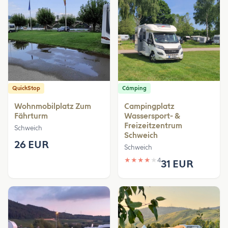
QuickStop
Cámping
Wohnmobilplatz Zum
Campingplatz
Fährturm
Wassersport- &
Freizeitzentrum
Schweich
Schweich
26 EUR
Schweich
★
★
★
★
★
4
31 EUR