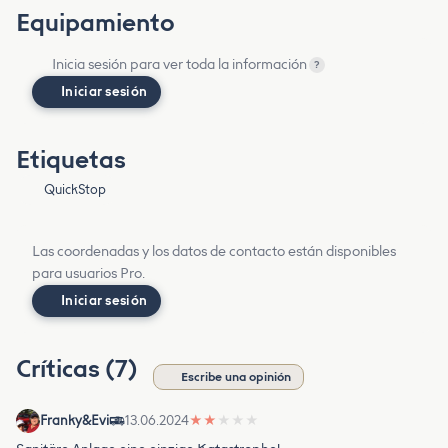
Equipamiento
Inicia sesión para ver toda la información
?
Iniciar sesión
Etiquetas
QuickStop
Las coordenadas y los datos de contacto están disponibles
para usuarios Pro.
Iniciar sesión
Críticas (7)
Escribe una opinión
Franky&Evi
13.06.2024
★
★
★
★
★