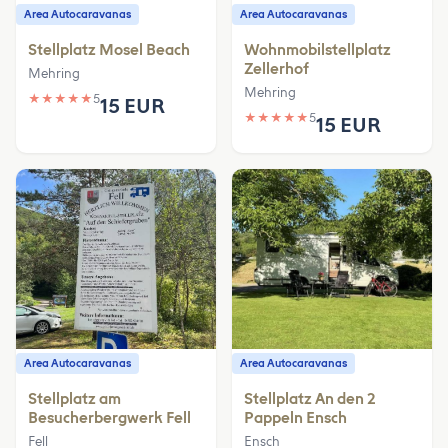
Area Autocaravanas
Area Autocaravanas
Stellplatz Mosel Beach
Wohnmobilstellplatz
Zellerhof
Mehring
Mehring
★
★
★
★
★
5
15 EUR
★
★
★
★
★
5
15 EUR
Area Autocaravanas
Area Autocaravanas
Stellplatz am
Stellplatz An den 2
Besucherbergwerk Fell
Pappeln Ensch
Fell
Ensch