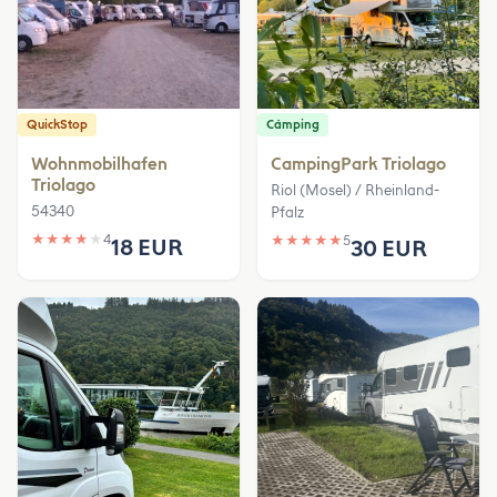
QuickStop
Cámping
Wohnmobilhafen
CampingPark Triolago
Triolago
Riol (Mosel) / Rheinland-
54340
Pfalz
★
★
★
★
★
4
★
★
★
★
★
5
18 EUR
30 EUR