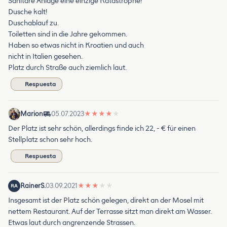
Sanitäre Anlage eine einzige Katastrophe!
Dusche kalt!
Duschablauf zu.
Toiletten sind in die Jahre gekommen.
Haben so etwas nicht in Kroatien und auch
nicht in Italien gesehen.
Platz durch Straße auch ziemlich laut.
Respuesta
Marion
05.07.2023
★
★
★
★
★
Der Platz ist sehr schön, allerdings finde ich 22, - € für einen
Stellplatz schon sehr hoch.
Respuesta
RainerS.
03.09.2021
★
★
★
★
★
RA
Insgesamt ist der Platz schön gelegen, direkt an der Mosel mit
nettem Restaurant. Auf der Terrasse sitzt man direkt am Wasser.
Etwas laut durch angrenzende Strassen.