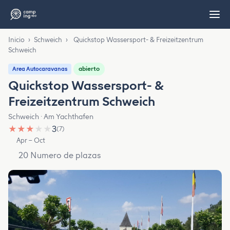
Inicio
›
Schweich
›
Quickstop Wassersport- & Freizeitzentrum
Schweich
abierto
Area Autocaravanas
Quickstop Wassersport- &
Freizeitzentrum Schweich
Schweich · Am Yachthafen
★
★
★
★
★
3
(7)
Apr – Oct
20 Numero de plazas