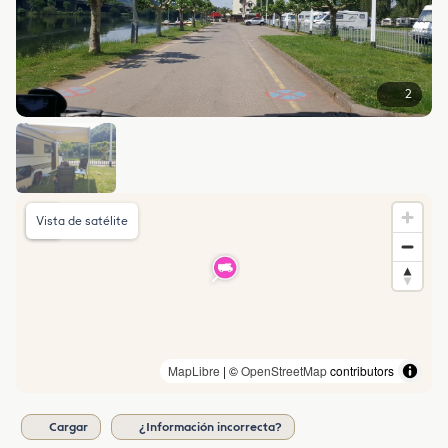
2
Vista de satélite
MapLibre
| ©
OpenStreetMap
contributors
Cargar
¿Información incorrecta?