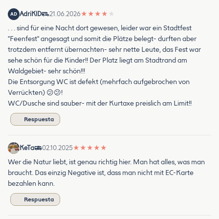
AdriKlD
21.06.2026
★
★
★
★
★
AD
. . . sind für eine Nacht dort gewesen, leider war ein Stadtfest
"Feenfest" angesagt und somit die Plätze belegt- durften aber
trotzdem entfernt übernachten- sehr nette Leute, das Fest war
sehe schön für die Kinder!! Der Platz liegt am Stadtrand am
Waldgebiet- sehr schön!!!
Die Entsorgung WC ist defekt (mehrfach aufgebrochen von
Verrückten) 😕😕!
WC/Dusche sind sauber- mit der Kurtaxe preislich am Limit!!
Respuesta
KeTa
02.10.2025
★
★
★
★
★
Wer die Natur liebt, ist genau richtig hier. Man hat alles, was man
braucht. Das einzig Negative ist, dass man nicht mit EC-Karte
bezahlen kann.
Respuesta