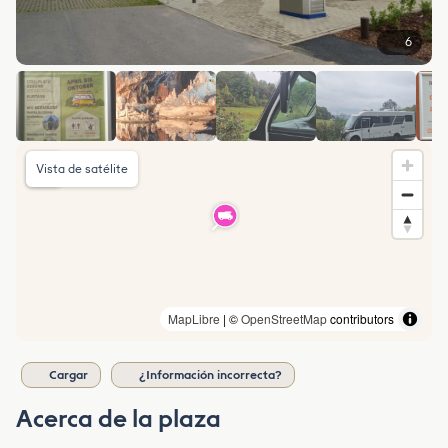
6
Vista de satélite
MapLibre
| ©
OpenStreetMap
contributors
Cargar
¿Información incorrecta?
Acerca de la plaza