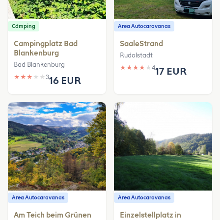
Cámping
Area Autocaravanas
Campingplatz Bad
SaaleStrand
Blankenburg
Rudolstadt
Bad Blankenburg
★
★
★
★
★
4
17 EUR
★
★
★
★
★
3
16 EUR
Area Autocaravanas
Area Autocaravanas
Am Teich beim Grünen
Einzelstellplatz in