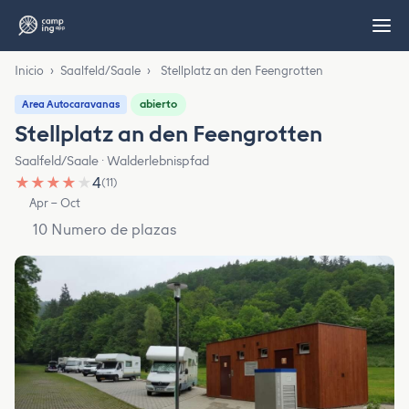
Inicio
›
Saalfeld/Saale
›
Stellplatz an den Feengrotten
abierto
Area Autocaravanas
Stellplatz an den Feengrotten
Saalfeld/Saale · Walderlebnispfad
★
★
★
★
★
4
(11)
Apr – Oct
10 Numero de plazas