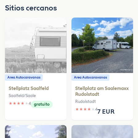
Sitios cercanos
Area Autocaravanas
Area Autocaravanas
Stellplatz Saalfeld
Stellplatz am Saalemaxx
Rudolstadt
Saalfeld/Saale
Rudolstadt
★
★
★
★
★
4
gratuito
★
★
★
★
★
4
7 EUR