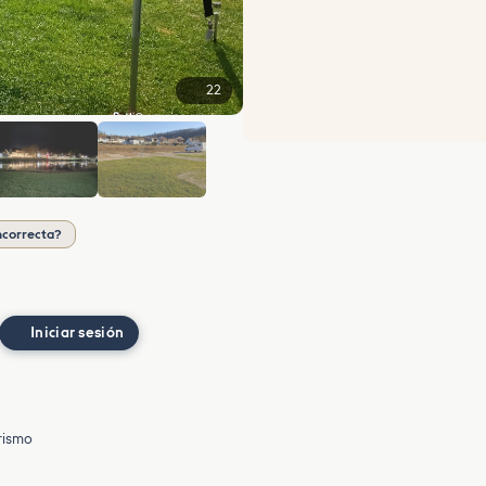
22
+16
ncorrecta?
Iniciar sesión
rismo