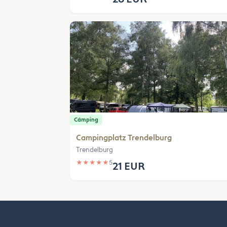
Cámping
Campingplatz Trendelburg
Trendelburg
★
★
★
★
★
5
21 EUR