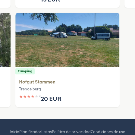
Cámping
Hofgut Stammen
Trendelburg
★
★
★
★
★
4
20 EUR
Inicio
Planificador
Listas
Política de privacidad
Condiciones de uso