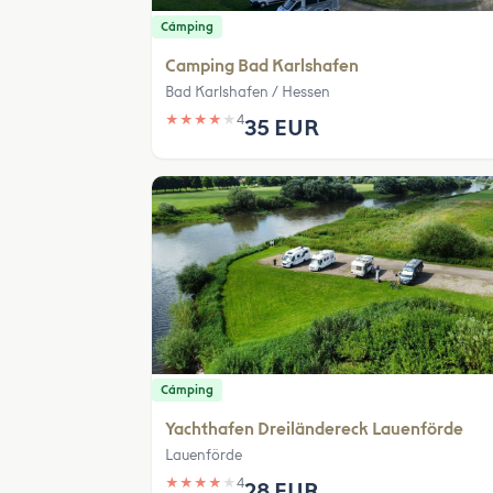
Cámping
Camping Bad Karlshafen
Bad Karlshafen / Hessen
★
★
★
★
★
4
35 EUR
Cámping
Yachthafen Dreiländereck Lauenförde
Lauenförde
★
★
★
★
★
4
28 EUR