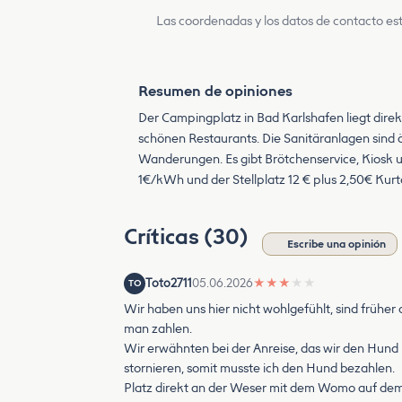
Las coordenadas y los datos de contacto est
Resumen de opiniones
Der Campingplatz in Bad Karlshafen liegt direkt
schönen Restaurants. Die Sanitäranlagen sind äl
Wanderungen. Es gibt Brötchenservice, Kiosk u
1€/kWh und der Stellplatz 12 € plus 2,50€ Kurt
Críticas (30)
Escribe una opinión
Toto2711
05.06.2026
★
★
★
★
★
TO
Wir haben uns hier nicht wohlgefühlt, sind frühe
man zahlen.
Wir erwähnten bei der Anreise, das wir den Hund
stornieren, somit musste ich den Hund bezahlen.
Platz direkt an der Weser mit dem Womo auf dem S