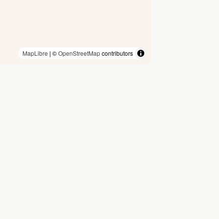
MapLibre
| ©
OpenStreetMap
contributors