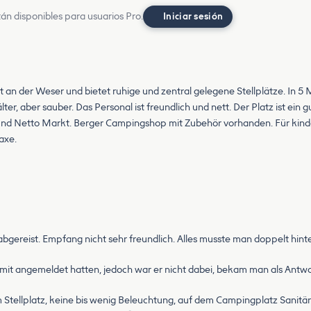
án disponibles para usuarios Pro.
Iniciar sesión
 an der Weser und bietet ruhige und zentral gelegene Stellplätze. In 5 
ter, aber sauber. Das Personal ist freundlich und nett. Der Platz ist ei
nd Netto Markt. Berger Campingshop mit Zubehör vorhanden. Für kinder
axe.
r abgereist. Empfang nicht sehr freundlich. Alles musste man doppelt hi
 mit angemeldet hatten, jedoch war er nicht dabei, bekam man als Antwo
tellplatz, keine bis wenig Beleuchtung, auf dem Campingplatz Sanitär 