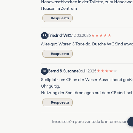
Handwaschbecken in der Toilette, zum Händewasch
Häuser im Zentrum
Respuesta
FriedrichW
12.03.2026
★
★
★
★
★
FR
Alles gut. Waren 3 Tage da. Dusche WC Sind etwa
Respuesta
Bernd & Susanne
06.11.2025
★
★
★
★
★
BE
Stellplatz am CP an der Weser. Ausreichend groß
Uhr gültig.
Nutzung der Sanitäranlagen auf dem CP sind incl.
Respuesta
Inicia sesión para ver toda la información