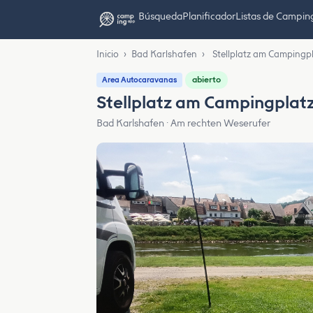
Búsqueda
Planificador
Listas de Campin
Inicio
›
Bad Karlshafen
›
Stellplatz am Campingp
abierto
Area Autocaravanas
Stellplatz am Campingplat
Bad Karlshafen · Am rechten Weserufer