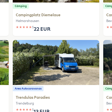
Cámping
Cám
Campingplatz Diemelaue
Ca
Helmarshausen
Bev
★
★
★
★
★
5
★
22 EUR
Area Autocaravanas
Cám
Trendulas Paradies
Ca
Trendelburg
Bev
★
★
★
★
★
5
★
13 EUR