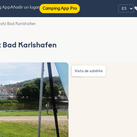
g App
Añadir un lugar
Camping App Pro
latz Bad Karlshafen
z Bad Karlshafen
Vista de satélite