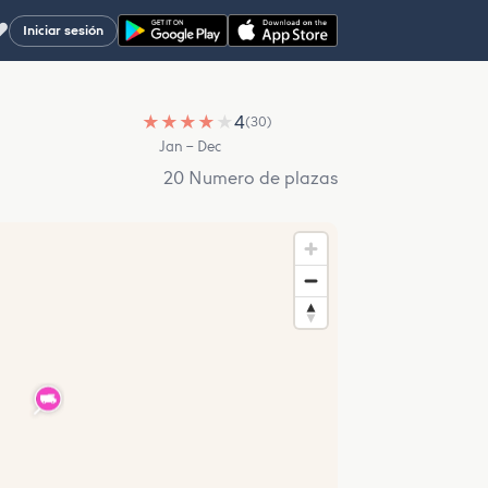
♥
Iniciar sesión
★
★
★
★
★
4
(30)
Jan – Dec
20 Numero de plazas