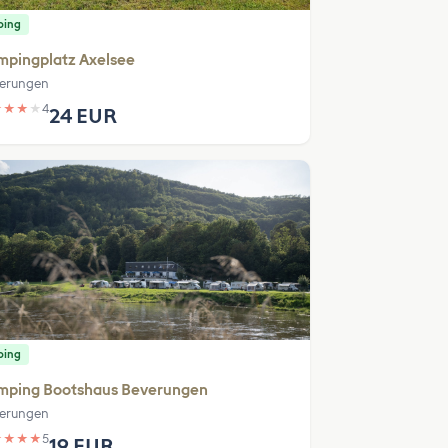
ping
mpingplatz Axelsee
erungen
★
★
★
★
4
24 EUR
ping
mping Bootshaus Beverungen
erungen
★
★
★
★
5
19 EUR