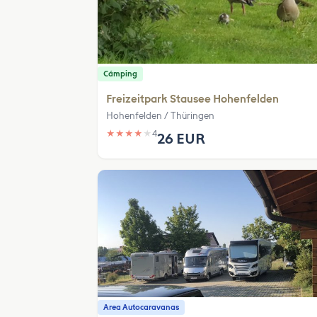
Cámping
Freizeitpark Stausee Hohenfelden
Hohenfelden / Thüringen
★
★
★
★
★
4
26 EUR
Area Autocaravanas