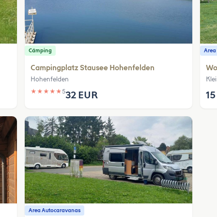
Cámping
Area
Campingplatz Stausee Hohenfelden
Woh
Hohenfelden
Kle
★
★
★
★
★
5
32 EUR
15
Area Autocaravanas