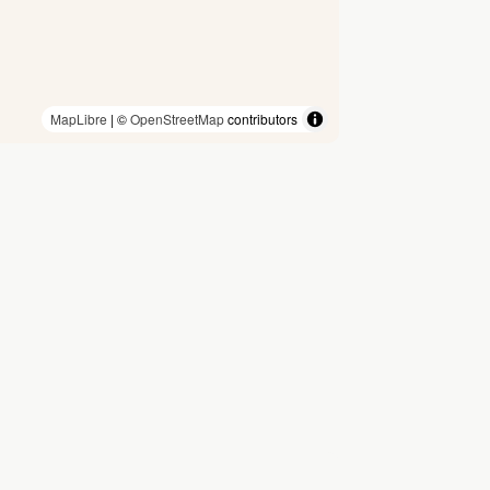
MapLibre
| ©
OpenStreetMap
contributors