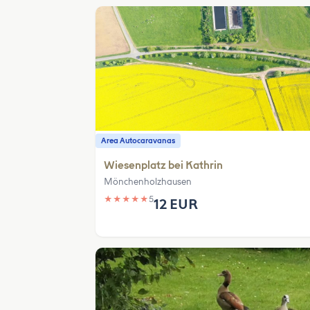
Area Autocaravanas
Wiesenplatz bei Kathrin
Mönchenholzhausen
★
★
★
★
★
5
12 EUR