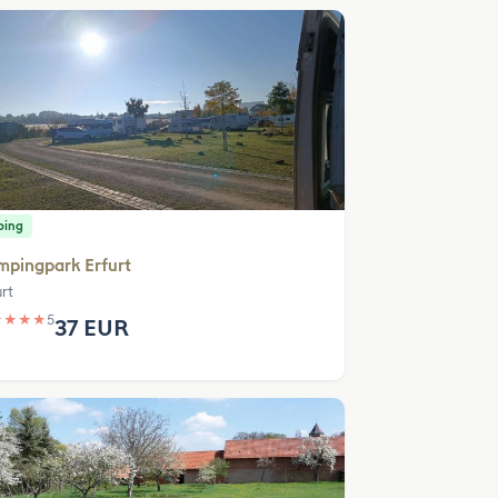
ping
mpingpark Erfurt
rt
★
★
★
★
5
37 EUR