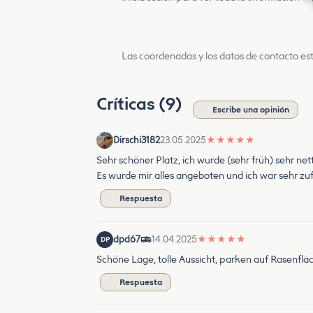
Las coordenadas y los datos de contacto est
Críticas (9)
Escribe una opinión
Dirschi3182
23.05.2025
★
★
★
★
★
Sehr schöner Platz, ich wurde (sehr früh) sehr ne
Es wurde mir alles angeboten und ich war sehr z
Respuesta
dpd67
14.04.2025
★
★
★
★
★
DP
Schöne Lage, tolle Aussicht, parken auf Rasenfläc
Respuesta