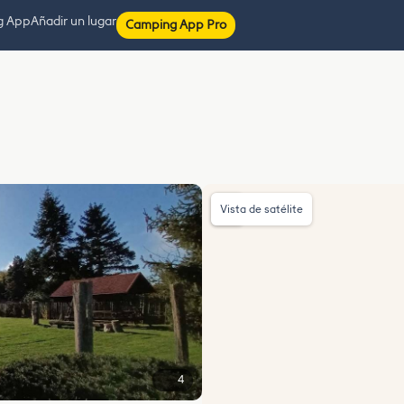
g App
Añadir un lugar
Camping App Pro
Vista de satélite
4