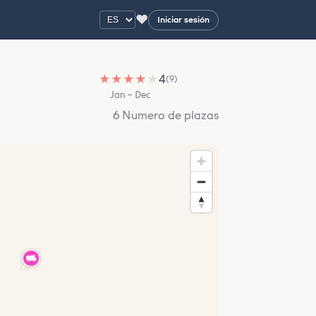
♥
Iniciar sesión
★
★
★
★
★
4
(9)
Jan – Dec
6 Numero de plazas