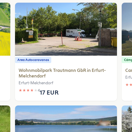
Area Autocaravanas
Cám
Wohnmobilpark Trautmann GbR in Erfurt-
Ca
Melchendorf
Erfu
Erfurt-Melchendorf
★
★
★
★
★
★
4
17 EUR