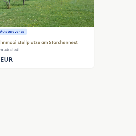
 Autocaravanas
nmobilstellplätze am Storchennest
inrudestedt
 EUR