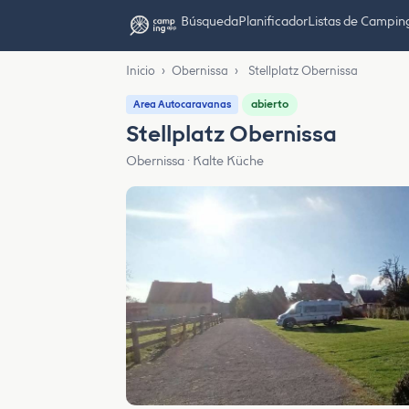
Búsqueda
Planificador
Listas de Campin
Inicio
›
Obernissa
›
Stellplatz Obernissa
abierto
Area Autocaravanas
Stellplatz Obernissa
Obernissa · Kalte Küche