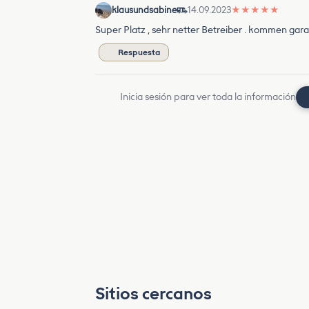
klausundsabine
14.09.2023
★
★
★
★
★
Super Platz , sehr netter Betreiber . kommen gara
Respuesta
Inicia sesión para ver toda la información
Sitios cercanos