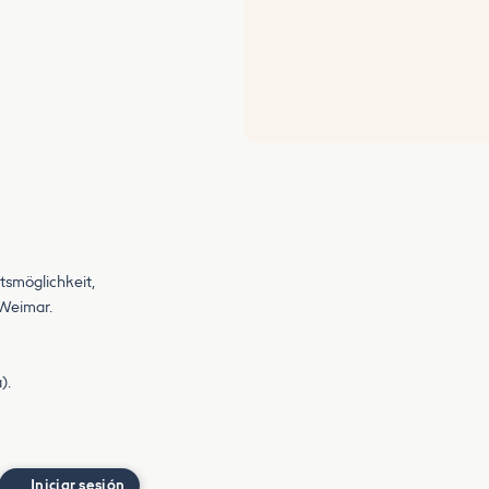
tsmöglichkeit,
s Weimar.
).
Iniciar sesión