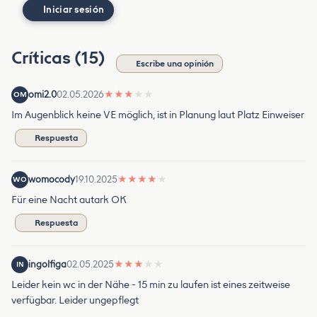
Iniciar sesión
Críticas (15)
Escribe una opinión
omi2.0
02.05.2026
★
★
★
★
★
OM
Im Augenblick keine VE möglich, ist in Planung laut Platz Einweiser
Respuesta
womocody
19.10.2025
★
★
★
★
★
WO
Für eine Nacht autark OK
Respuesta
ingolfiga
02.05.2025
★
★
★
★
★
IN
Leider kein wc in der Nähe - 15 min zu laufen ist eines zeitweise
verfügbar. Leider ungepflegt