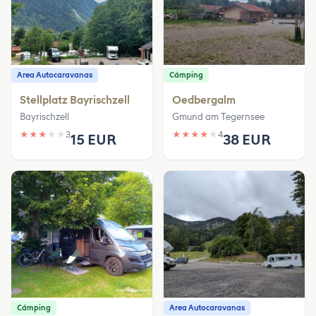
Area Autocaravanas
Cámping
Stellplatz Bayrischzell
Oedbergalm
Bayrischzell
Gmund am Tegernsee
★
★
★
★
★
3
★
★
★
★
★
4
15 EUR
38 EUR
Cámping
Area Autocaravanas