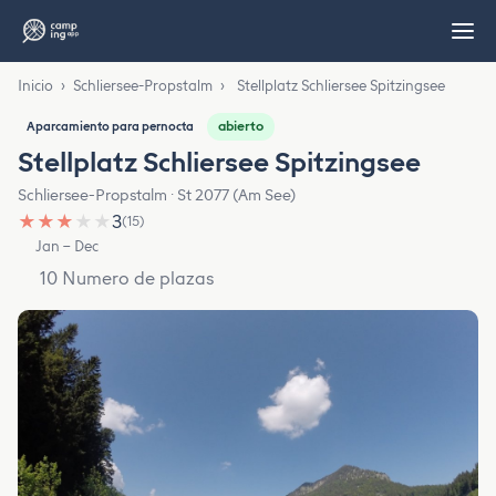
Inicio
›
Schliersee-Propstalm
›
Stellplatz Schliersee Spitzingsee
abierto
Aparcamiento para pernocta
Stellplatz Schliersee Spitzingsee
Schliersee-Propstalm · St 2077 (Am See)
★
★
★
★
★
3
(15)
Jan – Dec
10 Numero de plazas