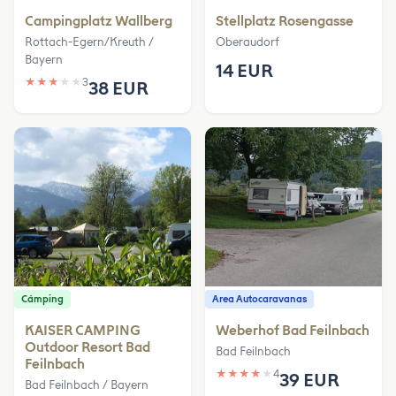
Campingplatz Wallberg
Stellplatz Rosengasse
Rottach-Egern/Kreuth /
Oberaudorf
Bayern
14 EUR
★
★
★
★
★
3
38 EUR
Cámping
Area Autocaravanas
KAISER CAMPING
Weberhof Bad Feilnbach
Outdoor Resort Bad
Bad Feilnbach
Feilnbach
★
★
★
★
★
4
39 EUR
Bad Feilnbach / Bayern