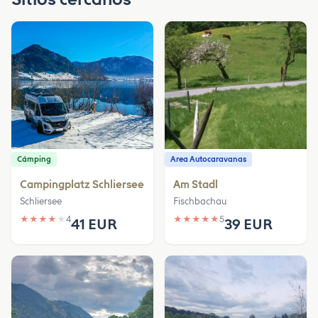
Cámping
Area Autocaravanas
Campingplatz Schliersee
Am Stadl
Schliersee
Fischbachau
★
★
★
★
★
4
★
★
★
★
★
5
41 EUR
39 EUR