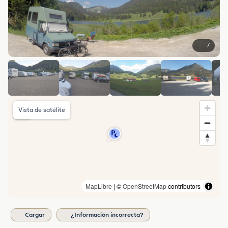
7
Vista de satélite
MapLibre
| ©
OpenStreetMap
contributors
Cargar
¿Información incorrecta?