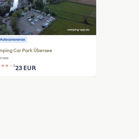
 Autocaravanas
mping Car Park Übersee
rsee
★
★
★
★
4
23 EUR