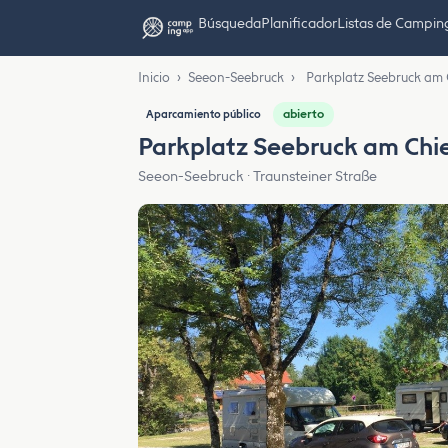
Búsqueda
Planificador
Listas de Campin
Inicio
›
Seeon-Seebruck
›
Parkplatz Seebruck am
abierto
Aparcamiento público
Parkplatz Seebruck am Ch
Seeon-Seebruck · Traunsteiner Straße