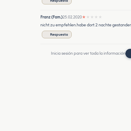
Respuesta
Franz (Fam.)
25.02.2020
★
★
★
★
★
nicht zu empfehlen.habe dort 2 nachte gestanden
Respuesta
Inicia sesión para ver toda la información