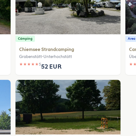
Cámping
Area
Chiemsee Strandcamping
Ca
Grabenstätt-Unterhochstätt
Übe
★
★
★
★
★
5
★
52 EUR