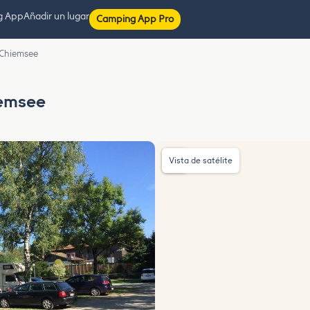
g App
Añadir un lugar
Camping App Pro
 Chiemsee
iemsee
Vista de satélite