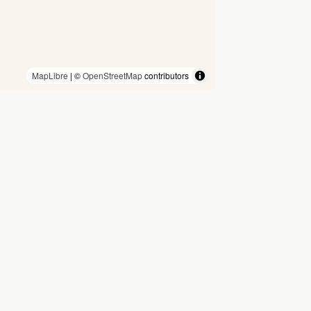
MapLibre
| ©
OpenStreetMap
contributors