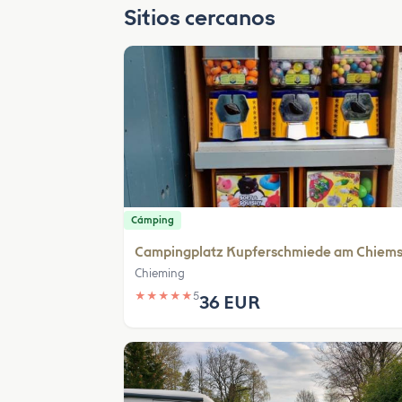
Sitios cercanos
Cámping
Campingplatz Kupferschmiede am Chiem
Chieming
★
★
★
★
★
5
36 EUR