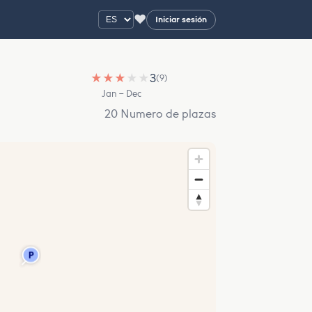
♥
Iniciar sesión
★
★
★
★
★
3
(9)
Jan – Dec
20 Numero de plazas