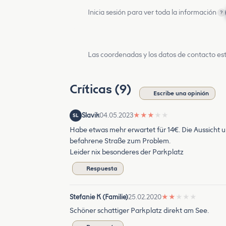
Inicia sesión para ver toda la información
?
Las coordenadas y los datos de contacto est
Críticas (9)
Escribe una opinión
Slavik
04.05.2023
★
★
★
★
★
SL
Habe etwas mehr erwartet für 14€. Die Aussicht u
befahrene Straße zum Problem.
Leider nix besonderes der Parkplatz
Respuesta
Stefanie K (Familie)
25.02.2020
★
★
★
★
★
Schöner schattiger Parkplatz direkt am See.