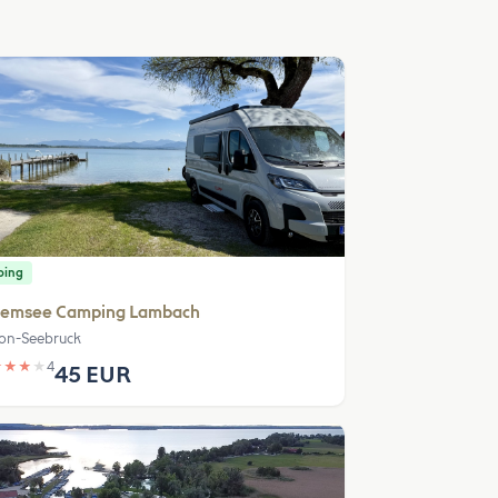
ping
iemsee Camping Lambach
on-Seebruck
★
★
★
★
4
45 EUR