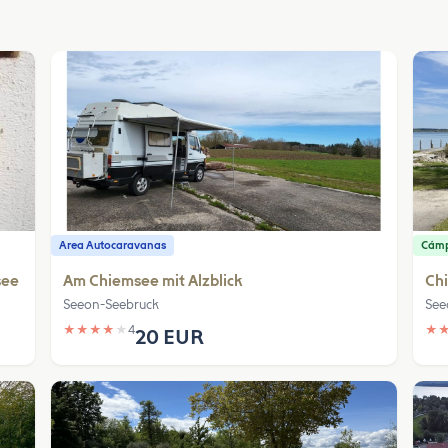
Area Autocaravanas
Cám
see
Am Chiemsee mit Alzblick
Ch
Seeon-Seebruck
See
★
★
★
★
★
4
★
20 EUR