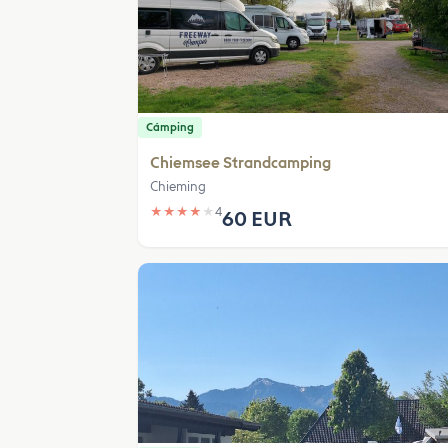
Cámping
Chiemsee Strandcamping
Chieming
★
★
★
★
★
4
60 EUR