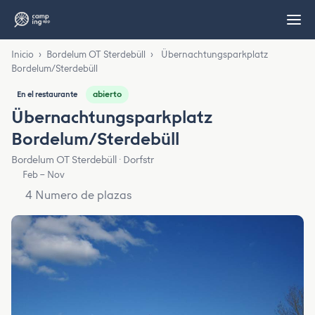
Inicio
›
Bordelum OT Sterdebüll
›
Übernachtungsparkplatz
Bordelum/Sterdebüll
abierto
En el restaurante
Übernachtungsparkplatz
Bordelum/Sterdebüll
Bordelum OT Sterdebüll · Dorfstr
Feb – Nov
4 Numero de plazas