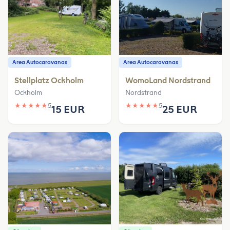
Area Autocaravanas
Area Autocaravanas
Stellplatz Ockholm
WomoLand Nordstrand
Ockholm
Nordstrand
★
★
★
★
★
5
★
★
★
★
★
5
15 EUR
25 EUR