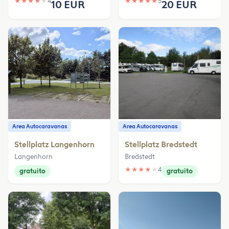
★
★
★
★
★
4
★
★
★
★
★
5
10 EUR
20 EUR
Area Autocaravanas
Area Autocaravanas
Stellplatz Langenhorn
Stellplatz Bredstedt
Langenhorn
Bredstedt
★
★
★
★
★
4
gratuito
gratuito