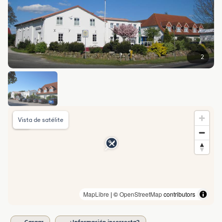
2
Vista de satélite
MapLibre
| ©
OpenStreetMap
contributors
Cargar
¿Información incorrecta?