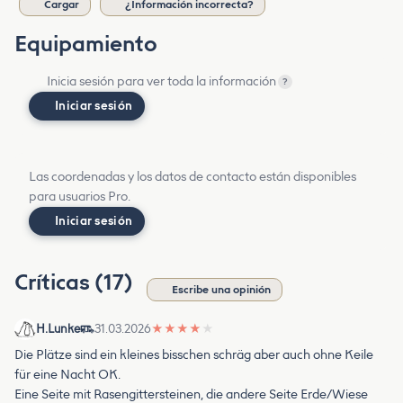
Cargar
¿Información incorrecta?
Equipamiento
Inicia sesión para ver toda la información
?
Iniciar sesión
Las coordenadas y los datos de contacto están disponibles
para usuarios Pro.
Iniciar sesión
Críticas (17)
Escribe una opinión
H.Lunke
31.03.2026
★
★
★
★
★
Die Plätze sind ein kleines bisschen schräg aber auch ohne Keile
für eine Nacht OK.
Eine Seite mit Rasengittersteinen, die andere Seite Erde/Wiese