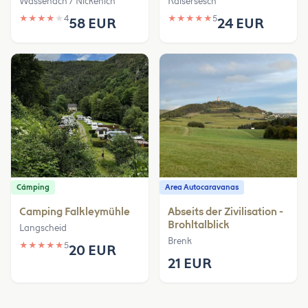
Wassenach / Nickenich
Kaisersesch
★
★
★
★
★
4
★
★
★
★
★
5
58 EUR
24 EUR
Cámping
Area Autocaravanas
Camping Falkleymühle
Abseits der Zivilisation -
Brohltalblick
Langscheid
Brenk
★
★
★
★
★
5
20 EUR
21 EUR