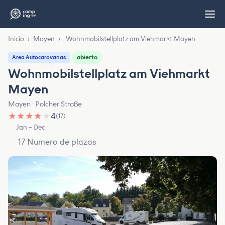
Inicio
›
Mayen
›
Wohnmobilstellplatz am Viehmarkt Mayen
abierto
Area Autocaravanas
Wohnmobilstellplatz am Viehmarkt
Mayen
Mayen · Polcher Straße
★
★
★
★
★
4
(17)
Jan – Dec
17 Numero de plazas