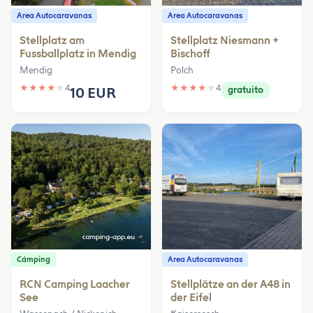
Area Autocaravanas
Area Autocaravanas
Stellplatz am
Stellplatz Niesmann +
Fussballplatz in Mendig
Bischoff
Mendig
Polch
★
★
★
★
★
4
★
★
★
★
★
4
10 EUR
gratuito
Cámping
Area Autocaravanas
RCN Camping Laacher
Stellplätze an der A48 in
See
der Eifel