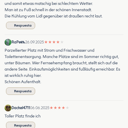
und somit etwas matschig bei schlechtem Wetter.
Man ist zu Fuß schnell in der schönen Innenstadt.
Die Kühlung vom Lidl gegenüber ist draußen recht laut.
Respuesta
RaPe
26.09.2025
★
★
★
★
★
Parzellierter Platz mit Strom und Frischwasser und
Toilettenentsorgung. Manche Plätze sind im Sommer richtig gut,
unter Bäumen. Wer Fernsehempfang braucht, stellt sich auf die
andere Seite. Einkaufsmöglichkeiten sind fußläufig erreichbar. Es
ist wirklich ruhig hier.
Schönen Aufenthalt.
Respuesta
Dackel4711
06.06.2025
★
★
★
★
★
Toller Platz finde ich
Respuesta