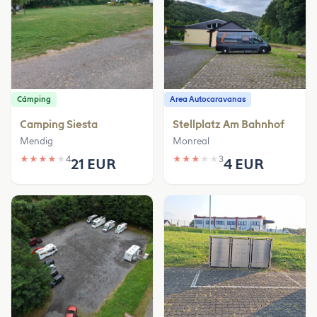
Cámping
Area Autocaravanas
Camping Siesta
Stellplatz Am Bahnhof
Mendig
Monreal
★
★
★
★
★
4
★
★
★
★
★
3
21 EUR
4 EUR