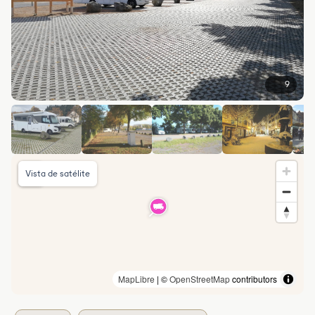
9
Vista de satélite
MapLibre
| ©
OpenStreetMap
contributors