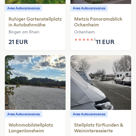
Area Autocaravanas
Area Autocaravanas
Ruhiger Gartenstellplatz
Metzis Panoramablick
in Autobahnnähe
Ockenheim
Bingen am Rhein
Ockenheim
★
★
★
★
★
5
21 EUR
11 EUR
Area Autocaravanas
Area Autocaravanas
Wohnmobilstellplatz
Stellplatz fürKunden &
Langenlonsheim
Weininteressierte