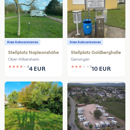
Area Autocaravanas
Area Autocaravanas
Stellplatz Napleonshöhe
Stellplatz Goldberghalle
Ober-Hilbersheim
Gensingen
★
★
★
★
★
4
★
★
★
★
★
3
4 EUR
10 EUR