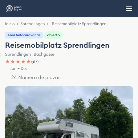
Inicio
›
Sprendlingen
›
Reisemobilplatz Sprendlingen
abierto
Area Autocaravanas
Reisemobilplatz Sprendlingen
Sprendlingen · Bachgasse
★
★
★
★
★
5
(7)
Jan – Dec
24 Numero de plazas