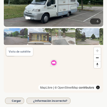
6
Vista de satélite
MapLibre
| ©
OpenStreetMap
contributors
Cargar
¿Información incorrecta?