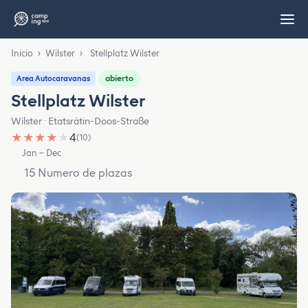
Inicio
›
Wilster
›
Stellplatz Wilster
abierto
Area Autocaravanas
Stellplatz Wilster
Wilster · Etatsrätin-Doos-Straße
★
★
★
★
★
4
(10)
Jan – Dec
15 Numero de plazas