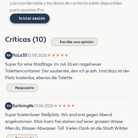
Las coordenadas y los datos de contacto están disponibles
para usuarios Pro.
Iniciar sesión
Críticas (10)
Escribe una opinión
KaLa33
02.08.2026
★
★
★
★
★
KA
Super für eine Stadtlage. Im Juli 26 ein nagelneuer
Toilettencontainer. Der sauberste, den ich je sah. Und dazu ist der
Platz kostenlos, ebenso die Toilette.
Respuesta
Sunliving
13.06.2026
★
★
★
★
★
SU
Super kostenloser Stellplatz. Wir sind erst gegen Abend
angekommen. Man kann frei stehen auf einer grossen Wiese.
Alles da, Wasser Abwasser. Toll. Vielen Dank an die Stadt Wilster