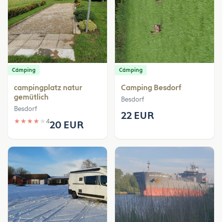
Cámping
Cámping
campingplatz natur
Camping Besdorf
gemütlich
Besdorf
Besdorf
22 EUR
★
★
★
★
★
4
20 EUR