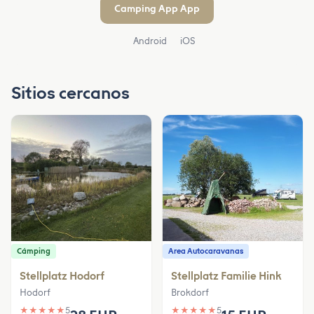
Camping App App
Android
iOS
Sitios cercanos
Cámping
Area Autocaravanas
Stellplatz Hodorf
Stellplatz Familie Hink
Hodorf
Brokdorf
★
★
★
★
★
5
★
★
★
★
★
5