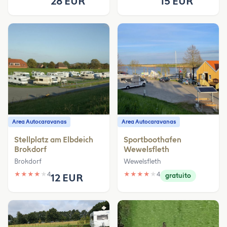
28 EUR
15 EUR
Area Autocaravanas
Area Autocaravanas
Stellplatz am Elbdeich
Sportboothafen
Brokdorf
Wewelsfleth
Brokdorf
Wewelsfleth
★
★
★
★
★
4
★
★
★
★
★
4
12 EUR
gratuito