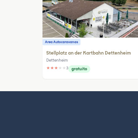
Area Autocaravanas
Stellplatz an der Kartbahn Dettenheim
Dettenheim
★
★
★
★
★
3
gratuito