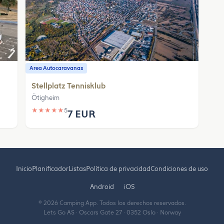
Area Autocaravanas
Stellplatz Tennisklub
Ötigheim
★
★
★
★
★
5
7 EUR
Inicio
Planificador
Listas
Política de privacidad
Condiciones de uso
Android
iOS
© 2026 Camping App. Todos los derechos reservados.
Lets Go AS · Oscars Gate 27 · 0352 Oslo · Norway