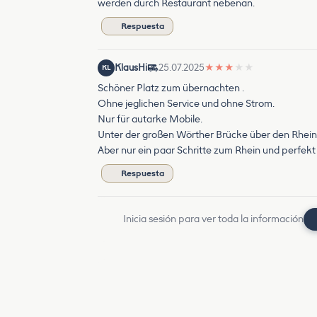
werden durch Restaurant nebenan.
Respuesta
KlausHi
25.07.2025
★
★
★
★
★
KL
Schöner Platz zum übernachten .
Ohne jeglichen Service und ohne Strom.
Nur für autarke Mobile.
Unter der großen Wörther Brücke über den Rhein 
Aber nur ein paar Schritte zum Rhein und perfekt
Respuesta
Inicia sesión para ver toda la información