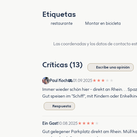
Etiquetas
restaurante
Montar en bicicleta
Las coordenadas y los datos de contacto est
Críticas (13)
Escribe una opinión
Paul Koch
01.09.2025
★
★
★
★
★
Immer wieder schön hier - direkt an Rhein. . . Sp
Gut speisen im "Schiff", mit Kindern oder Enkelkind
Respuesta
Ein Gast
10.08.2025
★
★
★
★
★
Gut gelegener Parkplatz direkt am Rhein. Müll k