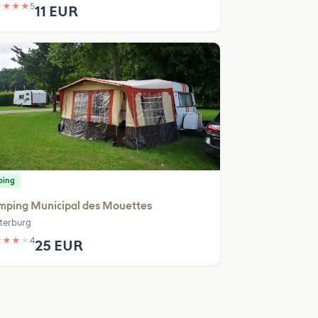
★
★
★
★
5
11 EUR
ping
mping Municipal des Mouettes
terburg
★
★
★
★
4
25 EUR