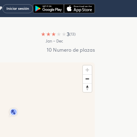
♥
Iniciar sesión
★
★
★
★
★
3
(13)
Jan – Dec
10 Numero de plazas