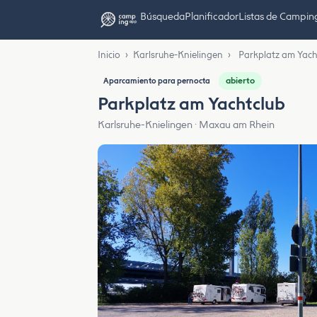
Búsqueda
Planificador
Listas de Campin
Inicio
›
Karlsruhe-Knielingen
›
Parkplatz am Yach
abierto
Aparcamiento para pernocta
Parkplatz am Yachtclub
Karlsruhe-Knielingen · Maxau am Rhein