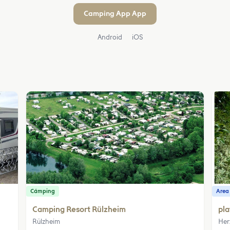
Camping App App
Android
iOS
Cámping
Area
Camping Resort Rülzheim
pla
Rülzheim
Her