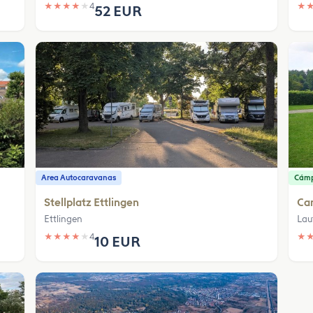
★
★
★
★
★
4
★
52 EUR
Area Autocaravanas
Cám
Stellplatz Ettlingen
Ca
Ettlingen
Lau
★
★
★
★
★
4
★
10 EUR