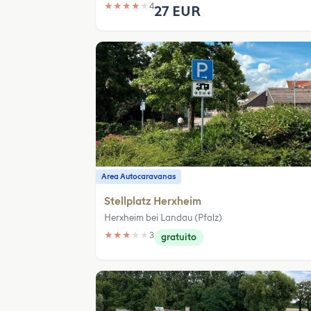
★
★
★
★
★
4
27 EUR
Area Autocaravanas
Stellplatz Herxheim
Herxheim bei Landau (Pfalz)
★
★
★
★
★
3
gratuito