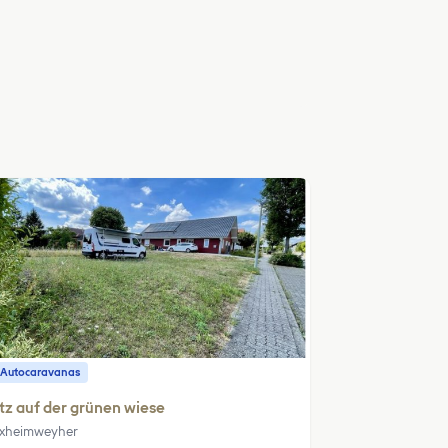
 Autocaravanas
tz auf der grünen wiese
xheimweyher