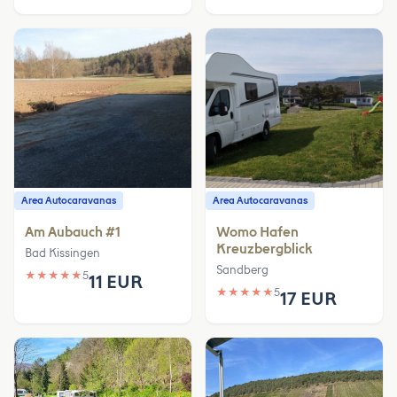
Area Autocaravanas
Area Autocaravanas
Am Aubauch #1
Womo Hafen
Kreuzbergblick
Bad Kissingen
Sandberg
★
★
★
★
★
5
11 EUR
★
★
★
★
★
5
17 EUR