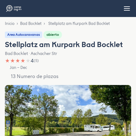
Inicio
›
Bad Bocklet
›
Stellplatz am Kurpark Bad Bocklet
abierto
Area Autocaravanas
Stellplatz am Kurpark Bad Bocklet
Bad Bocklet · Aschacher Str
★
★
★
★
★
4
(5)
Jan – Dec
13 Numero de plazas