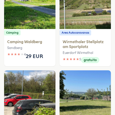
Cámping
Area Autocaravanas
Camping Waldberg
Wirmsthaler Stellplatz
am Sportplatz
Sandberg
Euerdorf Wirmsthal
★
★
★
★
★
4
29 EUR
★
★
★
★
★
5
gratuito