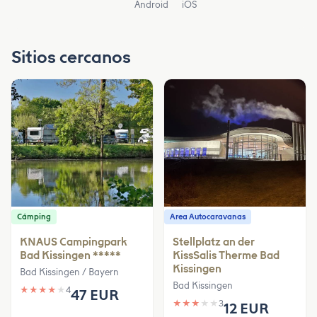
Android
iOS
Sitios cercanos
Cámping
Area Autocaravanas
KNAUS Campingpark
Stellplatz an der
Bad Kissingen *****
KissSalis Therme Bad
Kissingen
Bad Kissingen / Bayern
Bad Kissingen
★
★
★
★
★
4
47 EUR
★
★
★
★
★
3
12 EUR