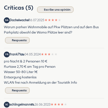
Críticas (5)
Escribe una opinión
Dackelwackel
16.07.2025
★
★
★
★
★
DA
Warum parken Wohnmobile auf Pkw Plätzen und auf dem Bus
Parkplatz obwohl die Womo Plätze leer sind?
Respuesta
frank71
04.05.2024
★
★
★
★
★
FR
pro Nacht & 2 Personen 10 €
Kurtaxe 2,70 € am Tag pro Person
Wasser 50-80 Liter 1€
Entsorgung kostenlos
WLAN frei nach Anmeldung an der Touristik Info
Respuesta
schlingelmann
26.06.2023
★
★
★
★
★
SC