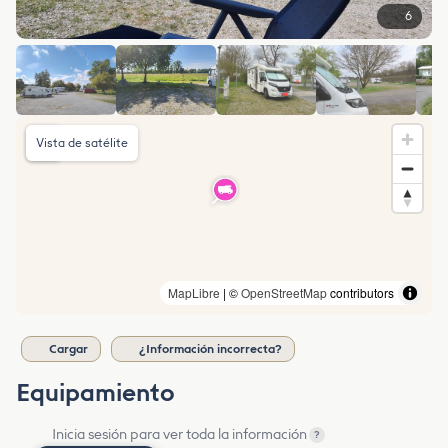
6
Vista de satélite
MapLibre
| ©
OpenStreetMap
contributors
Cargar
¿Información incorrecta?
Equipamiento
Inicia sesión para ver toda la información
?