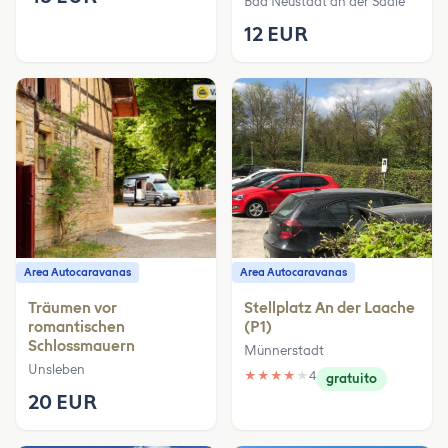
Bad Neustadt an der Saale
12 EUR
Area Autocaravanas
Area Autocaravanas
Träumen vor
Stellplatz An der Laache
romantischen
(P1)
Schlossmauern
Münnerstadt
Unsleben
★
★
★
★
★
4
gratuito
20 EUR