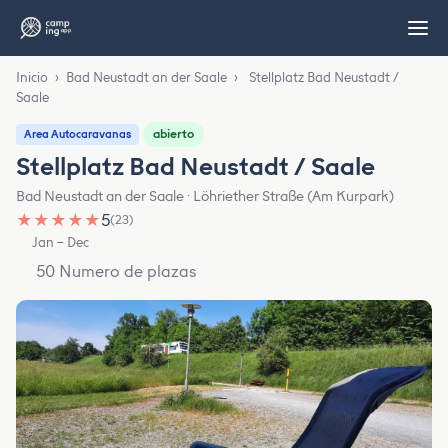
Inicio
›
Bad Neustadt an der Saale
›
Stellplatz Bad Neustadt /
Saale
abierto
Area Autocaravanas
Stellplatz Bad Neustadt / Saale
Bad Neustadt an der Saale · Löhriether Straße (Am Kurpark)
★
★
★
★
★
5
(23)
Jan – Dec
50 Numero de plazas