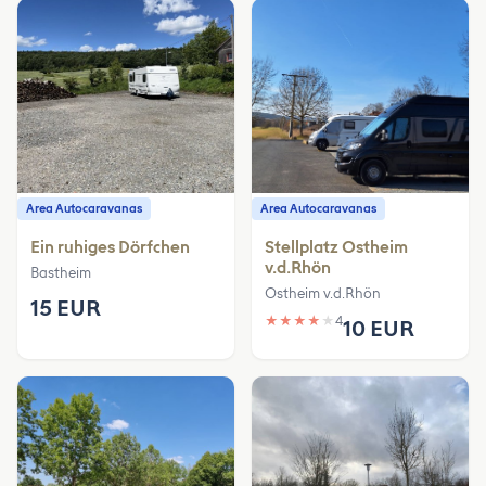
Area Autocaravanas
Area Autocaravanas
Ein ruhiges Dörfchen
Stellplatz Ostheim
v.d.Rhön
Bastheim
Ostheim v.d.Rhön
15 EUR
★
★
★
★
★
4
10 EUR