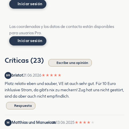
Iniciar sesión
Las coordenadas y los datos de contacto están disponibles
para usuarios Pro.
Iniciar sesión
Críticas (23)
Escribe una opinión
bristot
21.06.2026
★
★
★
★
★
BR
Platz relativ eben und sauber, VE ist auch sehr gut. Für 10 Euro
inklusive Strom, da gibt's nix zu meckern! Zug hat uns nicht gestört,
sind da aber auch nicht empfindlich.
Respuesta
Matthias und Manuela
13.06.2025
★
★
★
★
★
M