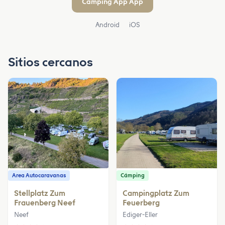
Camping App App
Android
iOS
Sitios cercanos
Area Autocaravanas
Cámping
Stellplatz Zum
Campingplatz Zum
Frauenberg Neef
Feuerberg
Neef
Ediger-Eller