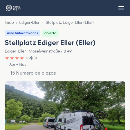
Inicio
›
Ediger-Eller
›
Stellplatz Ediger Eller (Eller)
abierto
Area Autocaravanas
Stellplatz Ediger Eller (Eller)
Ediger-Eller · Moselweinstraße / B 49
★
★
★
★
★
4
(3)
Apr – Nov
15 Numero de plazas