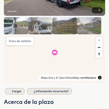
5
Vista de satélite
MapLibre
| ©
OpenStreetMap
contributors
Cargar
¿Información incorrecta?
Acerca de la plaza