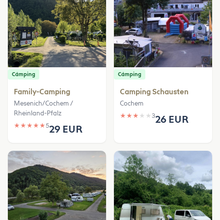
Cámping
Cámping
Family-Camping
Camping Schausten
Mesenich/Cochem /
Cochem
Rheinland-Pfalz
★
★
★
★
★
3
26 EUR
★
★
★
★
★
5
29 EUR