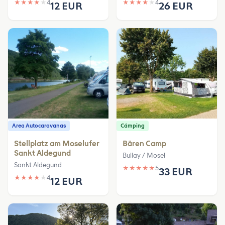
★
★
★
★
★
4
★
★
★
★
★
4
12 EUR
26 EUR
Area Autocaravanas
Cámping
Stellplatz am Moselufer
Bären Camp
Sankt Aldegund
Bullay / Mosel
Sankt Aldegund
★
★
★
★
★
5
33 EUR
★
★
★
★
★
4
12 EUR