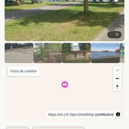
12
Vista de satélite
MapLibre
| ©
OpenStreetMap
contributors