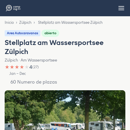
Inicio
›
Zülpich
›
Stellplatz am Wassersportsee Zülpich
abierto
Area Autocaravanas
Stellplatz am Wassersportsee
Zülpich
Zülpich · Am Wassersportsee
★
★
★
★
★
4
(27)
Jan – Dec
60 Numero de plazas