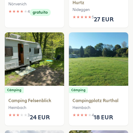
Hurtz
Nörvenich
Nideggen
★
★
★
★
★
4
gratuito
★
★
★
★
★
5
27 EUR
Cámping
Cámping
Camping Felsenblick
Campingplatz Rurthal
Heimbach
Heimbach
★
★
★
★
★
3
★
★
★
★
★
4
24 EUR
18 EUR