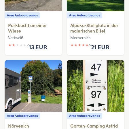
Area Autocaravanas
Area Autocaravanas
Parkbucht an einer
Alpaka-Stellplatz in der
Wiese
malerischen Eifel
Vettweiß
Mechernich
★
★
★
★
★
2
★
★
★
★
★
5
13 EUR
21 EUR
Area Autocaravanas
Area Autocaravanas
Nörvenich
Garten-Camping Astrid