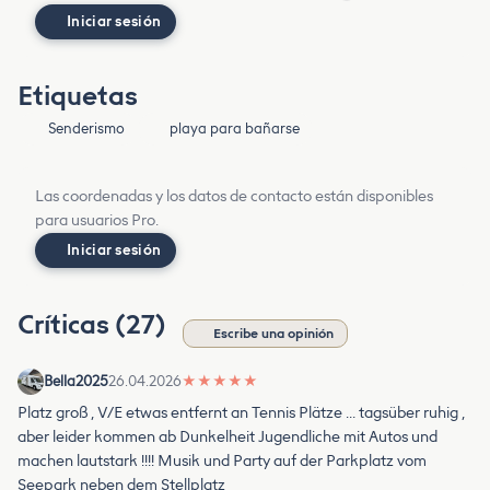
Iniciar sesión
Etiquetas
Senderismo
playa para bañarse
Las coordenadas y los datos de contacto están disponibles
para usuarios Pro.
Iniciar sesión
Críticas (27)
Escribe una opinión
Bella2025
26.04.2026
★
★
★
★
★
Platz groß , V/E etwas entfernt an Tennis Plätze … tagsüber ruhig ,
aber leider kommen ab Dunkelheit Jugendliche mit Autos und
machen lautstark !!!! Musik und Party auf der Parkplatz vom
Seepark neben dem Stellplatz