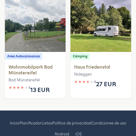
Area Autocaravanas
Cámping
Wohnmobilpark Bad
Haus Friedenstal
Münstereifel
Nideggen
Bad Münstereifel
★
★
★
★
★
4
27 EUR
★
★
★
★
★
4
13 EUR
Inicio
Planificador
Listas
Política de privacidad
Condiciones de uso
Android
iOS