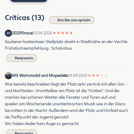
Críticas (13)
Escribe una opinión
2025Knausi
13.04.2026
★
★
★
★
★
20
Sauberer kostenloser Stellplatz direkt in Stadtnähe an der Vechte.
Frühstücksempfehlung : Schokohus
Respuesta
Mit Wohnmobil und Mopeds
19.09.2025
★
★
★
★
★
Wie bereits beschrieben liegt der Platz sehr zentral mit allen Vor -
und Nachteilen. Unmittelbar am Platz ist die "Hütten". Und die
machen bei schönen Wetter alle Fenster und Türen auf und
spielen am Wochenende ununterbrochen Musik wie in der Disco
bis mitten in der Nacht. Außerdem wird der Platz und Umfeld auch
als Treffpunkt der Jugend genutzt.
Wir haben leider kein Auge zu gemacht.
Respuesta