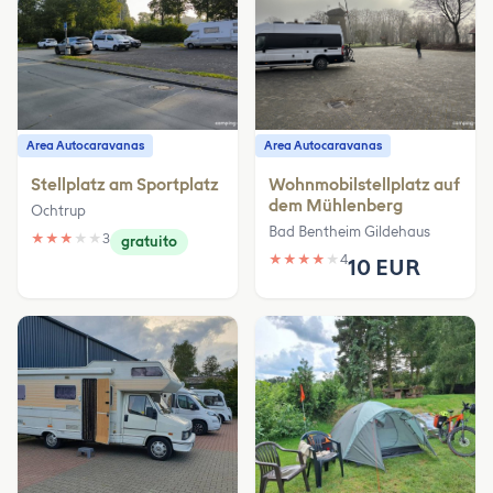
Area Autocaravanas
Area Autocaravanas
Stellplatz am Sportplatz
Wohnmobilstellplatz auf
dem Mühlenberg
Ochtrup
Bad Bentheim Gildehaus
★
★
★
★
★
3
gratuito
★
★
★
★
★
4
10 EUR