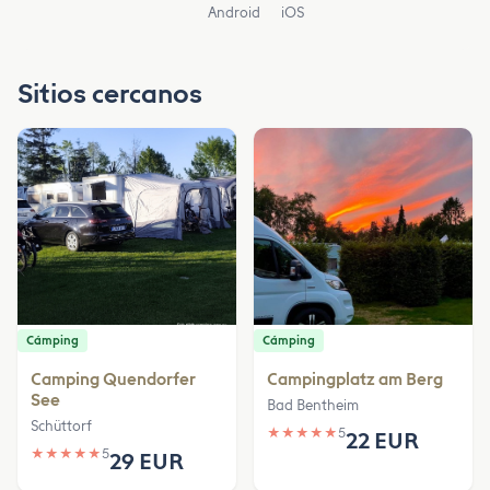
Android
iOS
Sitios cercanos
Cámping
Cámping
Camping Quendorfer
Campingplatz am Berg
See
Bad Bentheim
Schüttorf
★
★
★
★
★
5
22 EUR
★
★
★
★
★
5
29 EUR