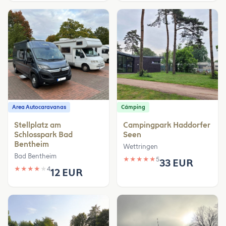
Area Autocaravanas
Cámping
Stellplatz am
Campingpark Haddorfer
Schlosspark Bad
Seen
Bentheim
Wettringen
Bad Bentheim
★
★
★
★
★
5
33 EUR
★
★
★
★
★
4
12 EUR