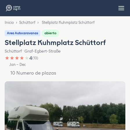
Inicio
›
Schüttorf
›
Stellplatz Kuhmplatz Schüttorf
abierto
Area Autocaravanas
Stellplatz Kuhmplatz Schüttorf
Schüttorf · Graf-Egbert-Straße
★
★
★
★
★
4
(13)
Jan – Dec
10 Numero de plazas