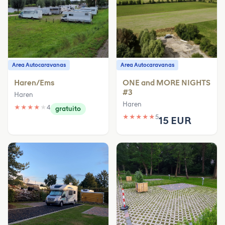
Area Autocaravanas
Area Autocaravanas
Haren/Ems
ONE and MORE NIGHTS
#3
Haren
Haren
★
★
★
★
★
4
gratuito
★
★
★
★
★
5
15 EUR