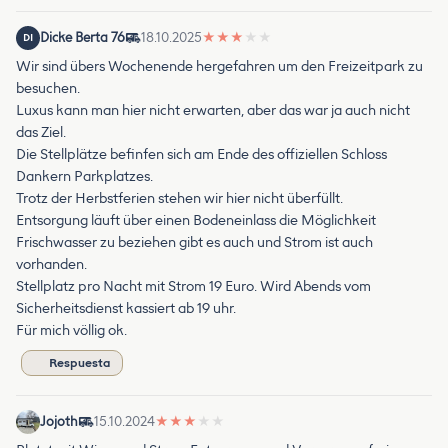
Dicke Berta 76
18.10.2025
★
★
★
★
★
DI
Wir sind übers Wochenende hergefahren um den Freizeitpark zu
besuchen.
Luxus kann man hier nicht erwarten, aber das war ja auch nicht
das Ziel.
Die Stellplätze befinfen sich am Ende des offiziellen Schloss
Dankern Parkplatzes.
Trotz der Herbstferien stehen wir hier nicht überfüllt.
Entsorgung läuft über einen Bodeneinlass die Möglichkeit
Frischwasser zu beziehen gibt es auch und Strom ist auch
vorhanden.
Stellplatz pro Nacht mit Strom 19 Euro. Wird Abends vom
Sicherheitsdienst kassiert ab 19 uhr.
Für mich völlig ok.
Respuesta
Jojoth
15.10.2024
★
★
★
★
★