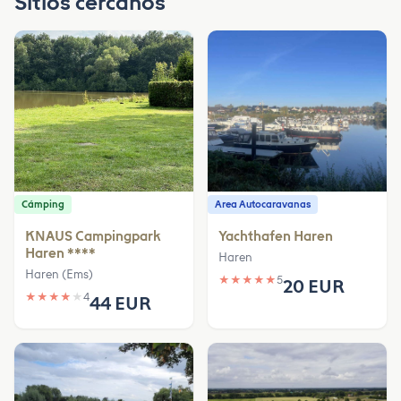
Sitios cercanos
Cámping
Area Autocaravanas
KNAUS Campingpark
Yachthafen Haren
Haren ****
Haren
Haren (Ems)
★
★
★
★
★
5
20 EUR
★
★
★
★
★
4
44 EUR