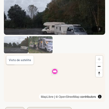
3
Vista de satélite
MapLibre
| ©
OpenStreetMap
contributors