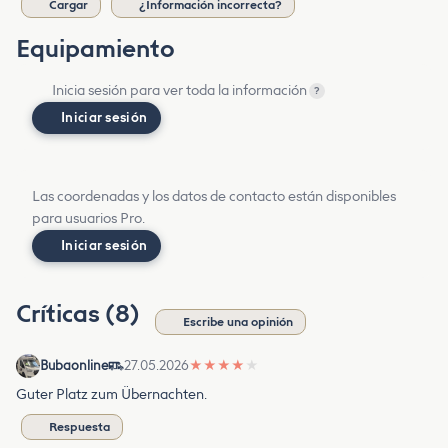
Cargar
¿Información incorrecta?
Equipamiento
Inicia sesión para ver toda la información
?
Iniciar sesión
Las coordenadas y los datos de contacto están disponibles
para usuarios Pro.
Iniciar sesión
Críticas (8)
Escribe una opinión
Bubaonline
27.05.2026
★
★
★
★
★
Guter Platz zum Übernachten.
Respuesta