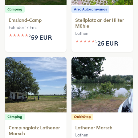
Cámping
Area Autocaravanas
Emsland-Camp
Stellplatz an der Hilter
Mühle
Fehndorf / Ems
Lathen
★
★
★
★
★
5
59 EUR
★
★
★
★
★
5
25 EUR
Cámping
QuickStop
Campingplatz Lathener
Lathener Marsch
Marsch
Lathen