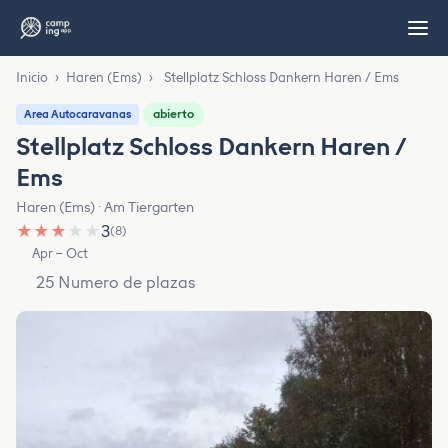
Inicio
›
Haren (Ems)
›
Stellplatz Schloss Dankern Haren / Ems
abierto
Area Autocaravanas
Stellplatz Schloss Dankern Haren /
Ems
Haren (Ems) · Am Tiergarten
★
★
★
★
★
3
(8)
Apr – Oct
25 Numero de plazas