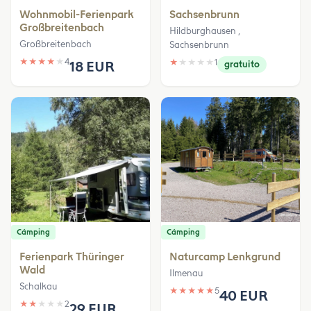
Wohnmobil-Ferienpark
Sachsenbrunn
Großbreitenbach
Hildburghausen ,
Großbreitenbach
Sachsenbrunn
★
★
★
★
★
4
★
★
★
★
★
1
18 EUR
gratuito
Cámping
Cámping
Ferienpark Thüringer
Naturcamp Lenkgrund
Wald
Ilmenau
Schalkau
★
★
★
★
★
5
40 EUR
★
★
★
★
★
2
29 EUR