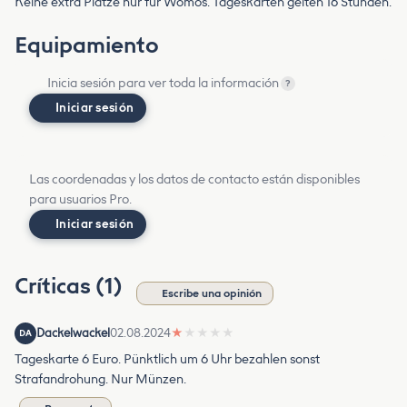
Keine extra Plätze nur für Womos. Tageskarten gelten 16 Stunden.
Equipamiento
Inicia sesión para ver toda la información
?
Iniciar sesión
Las coordenadas y los datos de contacto están disponibles
para usuarios Pro.
Iniciar sesión
Críticas (1)
Escribe una opinión
Dackelwackel
02.08.2024
★
★
★
★
★
DA
Tageskarte 6 Euro. Pünktlich um 6 Uhr bezahlen sonst
Strafandrohung. Nur Münzen.