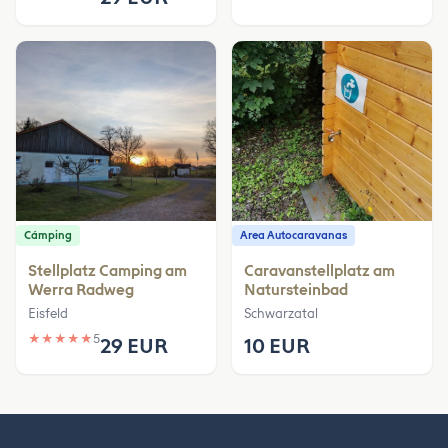
Cámping
Area Autocaravanas
Stellplatz Camping am
Caravanstellplatz am
Werra Radweg
Natursteinbad
Eisfeld
Schwarzatal
★
★
★
★
★
5
29 EUR
10 EUR